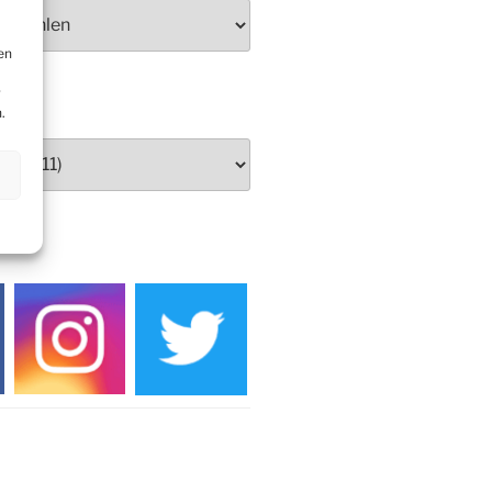
Herbstprogramm Burghaus
Bielstein
en
Weihnachtsmarkt rund um die
Burg
r
.
DIEN