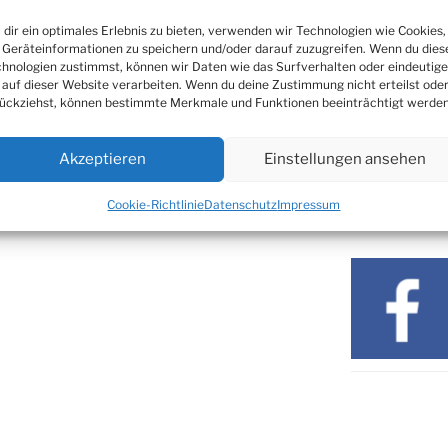
24.09. bis
Nachrichten
10.12.
dir ein optimales Erlebnis zu bieten, verwenden wir Technologien wie Cookies,
Geräteinformationen zu speichern und/oder darauf zuzugreifen. Wenn du dies
19. u. 20.12.
hnologien zustimmst, können wir Daten wie das Surfverhalten oder eindeutige
 auf dieser Website verarbeiten. Wenn du deine Zustimmung nicht erteilst ode
ARCHIV
ückziehst, können bestimmte Merkmale und Funktionen beeinträchtigt werden
Archiv
Akzeptieren
Einstellungen ansehen
Cookie-Richtlinie
Datenschutz
Impressum
SOZIALE ME