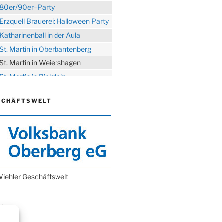
80er/90er–Party
Erzquell Brauerei: Halloween Party
Katharinenball in der Aula
St. Martin in Oberbantenberg
St. Martin in Weiershagen
St. Martin in Bielstein
„DÜX“ im Burghaus
SCHÄFTSWELT
Proklamation der Tollitäten
Konzert Bielsteiner Männerchor
Volkstrauertag am Ehrenmal
Anknipsfest an der
Oberbantenberger Kirche
Adventskonzert Frauenchor
iehler Geschäftswelt
Oberbantenberg
Burghaus im Advent
N
Adventsfeier im Ev. Gemeindehaus