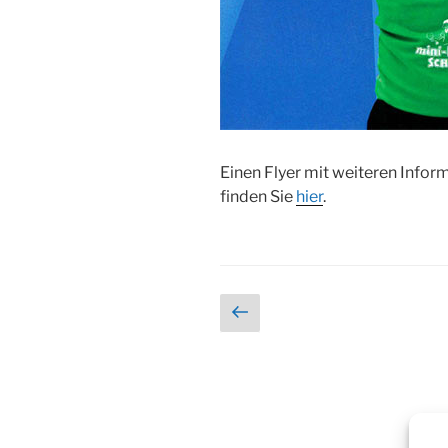
Einen Flyer mit weiteren Info
finden Sie
hier
.
Seitennummerieru
Vorherige
Seite
der
Beiträge