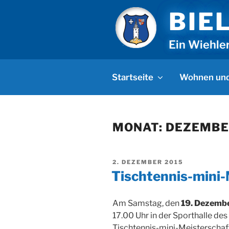
Zum
BIE
Inhalt
springen
Ein Wiehle
Startseite
Wohnen und
MONAT:
DEZEMBE
VERÖFFENTLICHT
2. DEZEMBER 2015
AM
Tischtennis-mini
Am Samstag, den
19. Dezemb
17.00 Uhr in der Sporthalle de
Tischtennis-mini-Meisterschaft