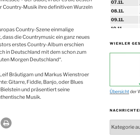
07.11.
er Country-Musik ihre definitiven Wurzeln
08.11.
09.11.
10.11.
 Europas Country-Szene einmalige
t, dass die Countrymusic ein ganz neues
11.11.
WIEHLER GE
stors erstes Country-Album erschien
14.11.
ch in Deutschland mit dem schon zum
15.11.
guten Morgen Deutschland“.
15.11.
 Leif Bräutigam und Markus Wienstroer
27.11.
te: Gitarre, Fiddle, Banjo, oder Blues
ielstein und präsentiert seine
29.11.
Übersicht
der W
thentische Musik.
ab 01.12.
NACHRICHTE
06.12.
24.09. bis
Nachrichten
10.12.
19. u. 20.12.