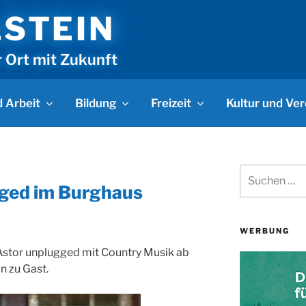
LSTEIN
r Ort mit Zukunft
 Arbeit
Bildung
Freizeit
Kultur und Ver
Suchen
nach:
ged im Burghaus
WERBUNG
Astor unplugged mit Country Musik ab
n zu Gast.