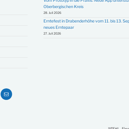
Vom Prototyp in die Praxis: Neue App unterst
Oberbergischen Kreis
28. Juli 2026
Erntefest in Drabenderhöhe vom 11. bis 13. S
neues Erntepaar
27. Juli 2026
ube
E-
Mail