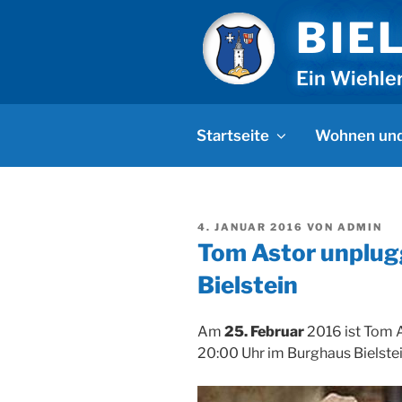
Zum
BIE
Inhalt
springen
Ein Wiehle
Startseite
Wohnen und
VERÖFFENTLICHT
4. JANUAR 2016
VON
ADMIN
AM
Tom Astor unplug
Bielstein
Am
25. Februar
2016 ist Tom 
20:00 Uhr im Burghaus Bielstei