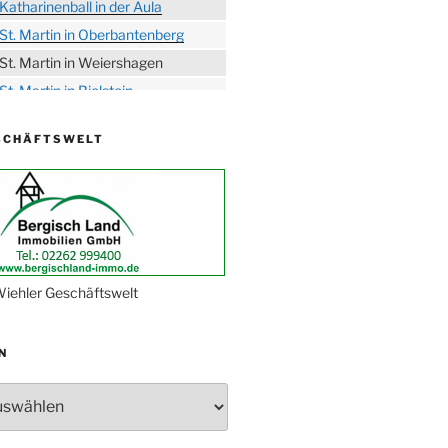
Katharinenball in der Aula
St. Martin in Oberbantenberg
St. Martin in Weiershagen
St. Martin in Bielstein
„DÜX“ im Burghaus
SCHÄFTSWELT
Proklamation der Tollitäten
Konzert Bielsteiner Männerchor
Volkstrauertag am Ehrenmal
Anknipsfest an der
Oberbantenberger Kirche
Adventskonzert Frauenchor
iehler Geschäftswelt
Oberbantenberg
Burghaus im Advent
N
Adventsfeier im Ev. Gemeindehaus
Herbstprogramm Burghaus
Bielstein
Weihnachtsmarkt rund um die