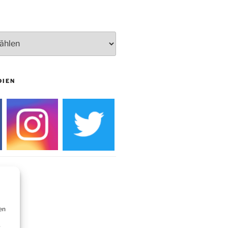
Burg
DIEN
en
r