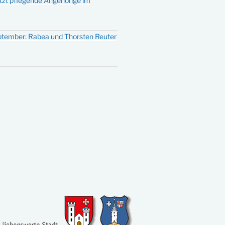
ützt pflegende Angehörige im
eptember: Rabea und Thorsten Reuter