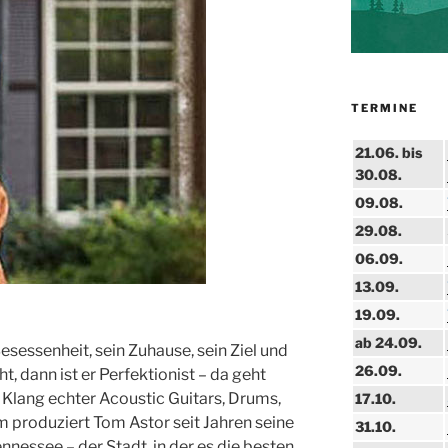
TERMINE
21.06. bis
30.08.
09.08.
29.08.
06.09.
13.09.
19.09.
ab 24.09.
Besessenheit, sein Zuhause, sein Ziel und
26.09.
, dann ist er Perfektionist – da geht
 Klang echter Acoustic Guitars, Drums,
17.10.
m produziert Tom Astor seit Jahren seine
31.10.
ennessee – der Stadt, in der es die besten