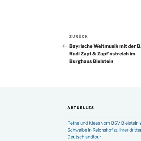
Beitragsnavigation
Vorheriger
ZURÜCK
Beitrag
Bayrische Weltmusik mit der 
Rudi Zapf & Zapf´nstreich im
Burghaus Bielstein
AKTUELLES
Pethe und Klees vom BSV Bielstein s
Schwalbe in Reichshof zu ihrer dritte
Deutschlandtour