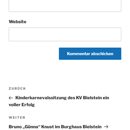
Website
Beitragsnavigation
Vorheriger
ZURÜCK
Beitrag
Kinderkarnevalssitzung des KV Bielstein ein
voller Erfolg
Nächster
WEITER
Beitrag
Bruno „Günna“ Knust im Burghaus Bielstein