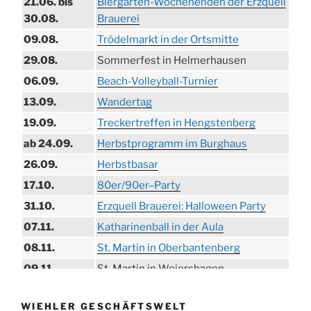
21.06. bis
Biergarten-Wochenenden der Erzquell
30.08.
Brauerei
09.08.
Trödelmarkt in der Ortsmitte
29.08.
Sommerfest in Helmerhausen
06.09.
Beach-Volleyball-Turnier
13.09.
Wandertag
19.09.
Treckertreffen in Hengstenberg
ab 24.09.
Herbstprogramm im Burghaus
26.09.
Herbstbasar
17.10.
80er/90er–Party
31.10.
Erzquell Brauerei: Halloween Party
07.11.
Katharinenball in der Aula
08.11.
St. Martin in Oberbantenberg
09.11.
St. Martin in Weiershagen
10.11.
St. Martin in Bielstein
WIEHLER GESCHÄFTSWELT
11.11.
„DÜX“ im Burghaus