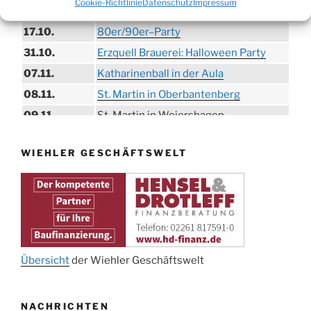
Cookie-Richtlinie
Datenschutz
Impressum
26.09.
Herbstbasar
17.10.
80er/90er–Party
31.10.
Erzquell Brauerei: Halloween Party
07.11.
Katharinenball in der Aula
08.11.
St. Martin in Oberbantenberg
09.11.
St. Martin in Weiershagen
10.11.
St. Martin in Bielstein
WIEHLER GESCHÄFTSWELT
11.11.
„DÜX“ im Burghaus
14.11.
Proklamation der Tollitäten
15.11.
Konzert Bielsteiner Männerchor
15.11.
Volkstrauertag am Ehrenmal
Anknipsfest an der Oberbantenberger
27.11.
Kirche
Übersicht
der Wiehler Geschäftswelt
Adventskonzert Frauenchor
29.11.
Oberbantenberg
NACHRICHTEN