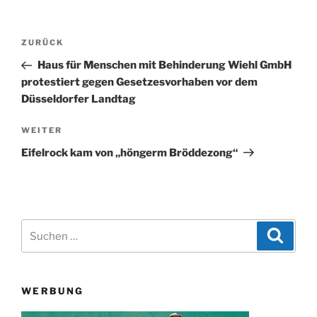
Beitragsnavigation
Vorheriger
ZURÜCK
Beitrag
Haus für Menschen mit Behinderung Wiehl GmbH
protestiert gegen Gesetzesvorhaben vor dem
Düsseldorfer Landtag
Nächster
WEITER
Beitrag
Eifelrock kam von „höngerm Bröddezong“
Suchen
Suche
nach:
WERBUNG