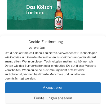
Cookie-Zustimmung
TERMINE
verwalten
Um dir ein optimales Erlebnis zu bieten, verwenden wir Technologien
21.06. bis
Biergarten-Wochenenden der Erzquell
wie Cookies, um Geräteinformationen zu speichern und/oder darauf
30.08.
Brauerei
zuzugreifen. Wenn du diesen Technologien zustimmst, können wir
Daten wie das Surfverhalten oder eindeutige IDs auf dieser Website
09.08.
Trödelmarkt in der Ortsmitte
verarbeiten. Wenn du deine Zustimmung nicht erteilst oder
29.08.
Sommerfest in Helmerhausen
zurückziehst, können bestimmte Merkmale und Funktionen
beeinträchtigt werden.
06.09.
Beach-Volleyball-Turnier
Akzeptieren
13.09.
Wandertag
19.09.
Treckertreffen in Hengstenberg
Einstellungen ansehen
ab 24.09.
Herbstprogramm im Burghaus