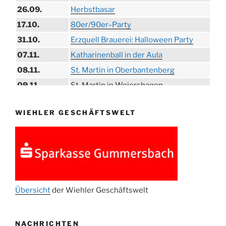
26.09.
Herbstbasar
17.10.
80er/90er–Party
31.10.
Erzquell Brauerei: Halloween Party
07.11.
Katharinenball in der Aula
08.11.
St. Martin in Oberbantenberg
09.11.
St. Martin in Weiershagen
10.11.
St. Martin in Bielstein
WIEHLER GESCHÄFTSWELT
11.11.
„DÜX“ im Burghaus
14.11.
Proklamation der Tollitäten
15.11.
Konzert Bielsteiner Männerchor
15.11.
Volkstrauertag am Ehrenmal
Anknipsfest an der Oberbantenberger
27.11.
Kirche
Übersicht
der Wiehler Geschäftswelt
Adventskonzert Frauenchor
29.11.
Oberbantenberg
NACHRICHTEN