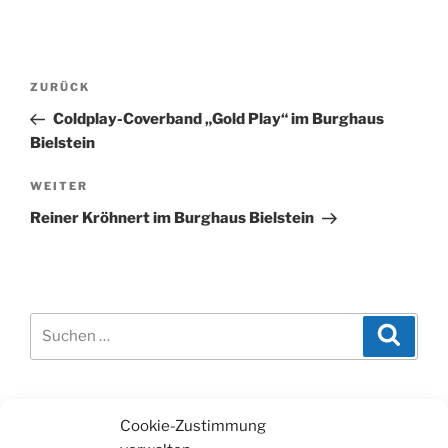
Beitragsnavigation
Vorheriger
ZURÜCK
Beitrag
Coldplay-Coverband „Gold Play“ im Burghaus
Bielstein
Nächster
WEITER
Beitrag
Reiner Kröhnert im Burghaus Bielstein
Suchen
Suche
nach:
WERBUNG
Cookie-Zustimmung