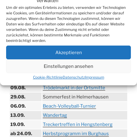
verwalten
Um dir ein optimales Erlebnis zu bieten, verwenden wir Technologien
wie Cookies, um Geräteinformationen zu speichern und/oder darauf
zuzugreifen. Wenn du diesen Technologien zustimmst, können wir
Daten wie das Surfverhalten oder eindeutige IDs auf dieser Website
verarbeiten. Wenn du deine Zustimmung nicht erteilst oder
zurückziehst, können bestimmte Merkmale und Funktionen
beeinträchtigt werden.
Akzeptieren
TERMINE
Einstellungen ansehen
21.06. bis
Biergarten-Wochenenden der Erzquell
Cookie-Richtlinie
Datenschutz
Impressum
30.08.
Brauerei
09.08.
Trödelmarkt in der Ortsmitte
29.08.
Sommerfest in Helmerhausen
06.09.
Beach-Volleyball-Turnier
13.09.
Wandertag
19.09.
Treckertreffen in Hengstenberg
ab 24.09.
Herbstprogramm im Burghaus