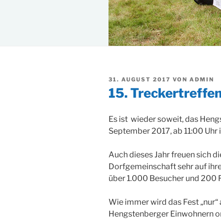
VERÖFFENTLICHT
31. AUGUST 2017
VON
ADMIN
AM
15. Treckertreffe
Es ist wieder soweit, das Heng
September 2017, ab 11:00 Uhr i
Auch dieses Jahr freuen sich di
Dorfgemeinschaft sehr auf ihr
über 1.000 Besucher und 200 F
Wie immer wird das Fest „nur“ 
Hengstenberger Einwohnern org