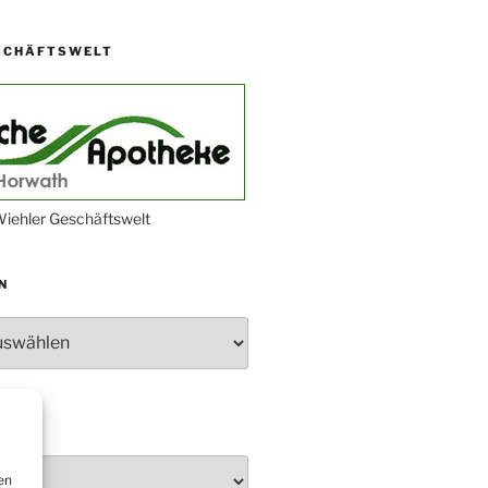
„DÜX“ im Burghaus
SCHÄFTSWELT
Proklamation der Tollitäten
Konzert Bielsteiner Männerchor
Volkstrauertag am Ehrenmal
Anknipsfest an der
Oberbantenberger Kirche
Adventskonzert Frauenchor
iehler Geschäftswelt
Oberbantenberg
Burghaus im Advent
N
Adventsfeier im Ev. Gemeindehaus
Herbstprogramm Burghaus
Bielstein
Weihnachtsmarkt rund um die
Burg
en