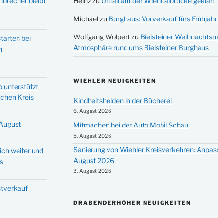
nbrecher bleibt
Heinz
zu
Unfall auf der Wiehltalbrücke geklärt
Michael
zu
Burghaus: Vorverkauf fürs Frühjahr 
Wolfgang Wolpert
zu
Bielsteiner Weihnachtsm
tarten bei
Atmosphäre rund ums Bielsteiner Burghaus
n
WIEHLER NEUIGKEITEN
p unterstützt
schen Kreis
Kindheitshelden in der Bücherei
6. August 2026
 August
Mitmachen bei der Auto Mobil Schau
5. August 2026
Sanierung von Wiehler Kreisverkehren: Anpas
ich weiter und
August 2026
ms
3. August 2026
stverkauf
DRABENDERHÖHER NEUIGKEITEN