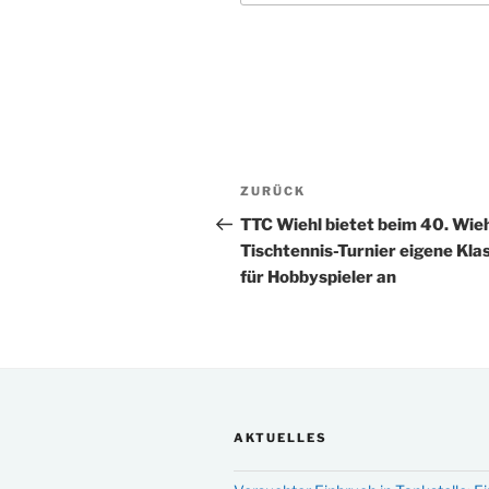
Beitragsnavigation
Vorheriger
ZURÜCK
Beitrag
TTC Wiehl bietet beim 40. Wie
Tischtennis-Turnier eigene Kla
für Hobbyspieler an
AKTUELLES