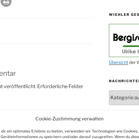
11.11.
WIEHLER GE
14.11.
15.11.
15.11.
27.11.
29.11.
Übersicht
der W
entar
ab 01.12.
NACHRICHTE
06.12.
 veröffentlicht.
Erforderliche Felder
24.09. bis
Nachrichten
10.12.
19. u. 20.12.
Cookie-Zustimmung verwalten
ARCHIV
dir ein optimales Erlebnis zu bieten, verwenden wir Technologien wie Cookies,
Archiv
Geräteinformationen zu speichern und/oder darauf zuzugreifen. Wenn du dies