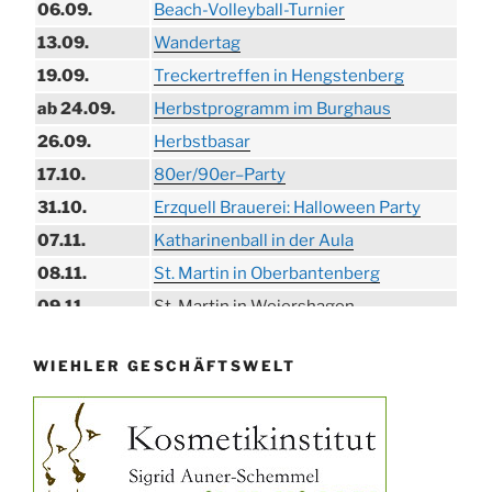
06.09.
Beach-Volleyball-Turnier
13.09.
Wandertag
19.09.
Treckertreffen in Hengstenberg
ab 24.09.
Herbstprogramm im Burghaus
26.09.
Herbstbasar
17.10.
80er/90er–Party
31.10.
Erzquell Brauerei: Halloween Party
07.11.
Katharinenball in der Aula
08.11.
St. Martin in Oberbantenberg
09.11.
St. Martin in Weiershagen
10.11.
St. Martin in Bielstein
WIEHLER GESCHÄFTSWELT
11.11.
„DÜX“ im Burghaus
14.11.
Proklamation der Tollitäten
15.11.
Konzert Bielsteiner Männerchor
15.11.
Volkstrauertag am Ehrenmal