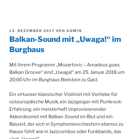
VERÖFFENTLICHT
13. DEZEMBER 2017
VON
ADMIN
AM
Balkan-Sound mit „Uwaga!“ im
Burghaus
Mit ihrem Programm „Mozartovic – Amadeus goes
Balkan Groove“ sind „Uwaga!“ am 25. Januar 2018 um
20:00 Uhr im Burghaus Bielstein zu Gast.
Ein virtuoser klassischer Violinist mit Vorliebe für
osteuropäische Musik, ein Jazzgeiger mit Punkrock-
Erfahrung, ein meisterhaft improvisierender
Akkordeonist mit Balkan-Sound im Blut und ein
Bassist, der sich in Symphonieorchestern ebenso zu
Hause fühlt wie in Jazzcombos oder Funkbands, das
sind „Uwaga!“