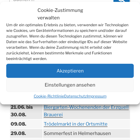
nach:
Cookie-Zustimmung
verwalten
WERBUNG
Um dir ein optimales Erlebnis zu bieten, verwenden wir Technologien
wie Cookies, um Geräteinformationen zu speichern und/oder darauf
zuzugreifen. Wenn du diesen Technologien zustimmst, können wir
Daten wie das Surfverhalten oder eindeutige IDs auf dieser Website
verarbeiten. Wenn du deine Zustimmung nicht erteilst oder
zurückziehst, können bestimmte Merkmale und Funktionen
beeinträchtigt werden.
Akzeptieren
Einstellungen ansehen
TERMINE
Cookie-Richtlinie
Datenschutz
Impressum
21.06. bis
Biergarten-Wochenenden der Erzquell
30.08.
Brauerei
09.08.
Trödelmarkt in der Ortsmitte
29.08.
Sommerfest in Helmerhausen