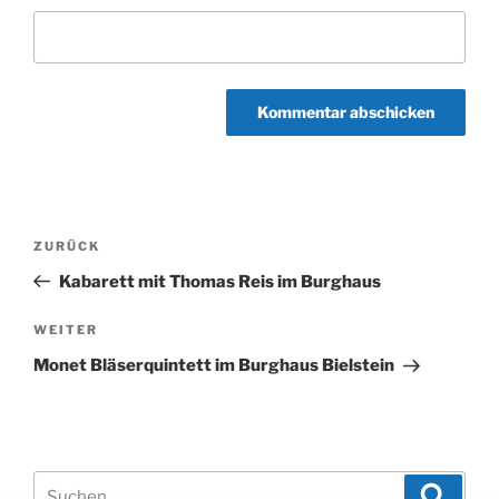
Beitragsnavigation
Vorheriger
ZURÜCK
Beitrag
Kabarett mit Thomas Reis im Burghaus
Nächster
WEITER
Beitrag
Monet Bläserquintett im Burghaus Bielstein
Suchen
Suche