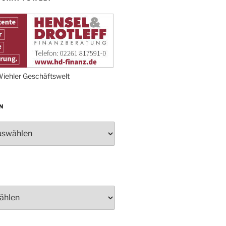
Proklamation der Tollitäten
Konzert Bielsteiner Männerchor
Volkstrauertag am Ehrenmal
Anknipsfest an der
Oberbantenberger Kirche
Adventskonzert Frauenchor
iehler Geschäftswelt
Oberbantenberg
Burghaus im Advent
N
Adventsfeier im Ev. Gemeindehaus
Herbstprogramm Burghaus
Bielstein
Weihnachtsmarkt rund um die
Burg