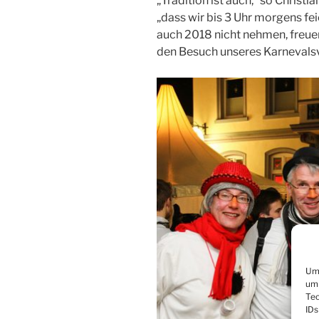
„Tradition ist auch,“ so Christ
„dass wir bis 3 Uhr morgens fe
auch 2018 nicht nehmen, freuen
den Besuch unseres Karnevalsv
Um 
um 
Tec
IDs