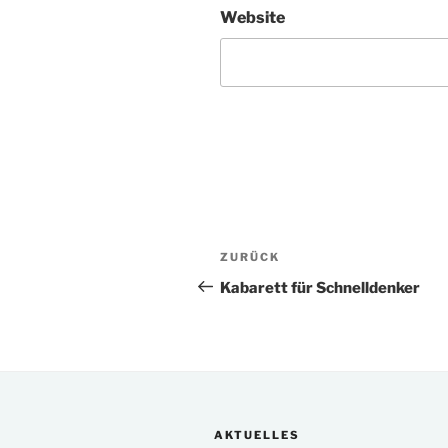
Website
Beitragsnavigation
Vorheriger
ZURÜCK
Beitrag
Kabarett für Schnelldenker
AKTUELLES