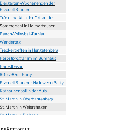
Biergarten-Wochenenden der
Erzquell Brauerei
Trödelmarkt in der Ortsmitte
Sommerfest in Helmerhausen
Beach-Volleyball-Turnier
Wandertag
Treckertreffen in Hengstenberg
Herbstprogramm im Burghaus
Herbstbasar
80er/90er–Party
Erzquell Brauerei: Halloween Party
Katharinenball in der Aula
St. Martin in Oberbantenberg
St. Martin in Weiershagen
St. Martin in Bielstein
„DÜX“ im Burghaus
SCHÄFTSWELT