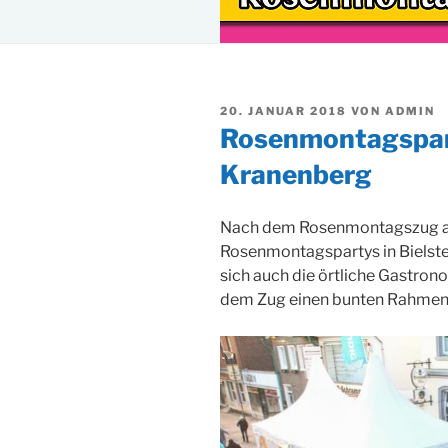
VERÖFFENTLICHT
20. JANUAR 2018
VON
ADMIN
AM
Rosenmontagspart
Kranenberg
Nach dem Rosenmontagszug am
Rosenmontagspartys in Bielstei
sich auch die örtliche Gastron
dem Zug einen bunten Rahmen 