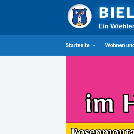
Zum
BIE
Inhalt
springen
Ein Wiehle
Startseite
Wohnen und