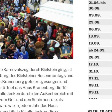
21.06. bis
30.08.
09.08.
29.08.
06.09.
13.09.
19.09.
ab 24.09.
26.09.
17.10.
te Karnevalszug durch Bielstein ging, ist
31.10.
burg des Bielsteiner Rosenmontags und
07.11.
s Kranenberg gefeiert, gesungen und
08.11.
r öffnet das Haus Kranenberg die Tür
09.11.
alle Jecken durch den Außenbereich mit
10.11.
vom Grill und den Schirmen, die als
wird wie in jedem Jahr das Haus
11.11.
nd Platz für alle Jecken, die es
WIEHLER GE