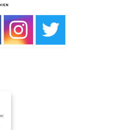
DIEN
en
r