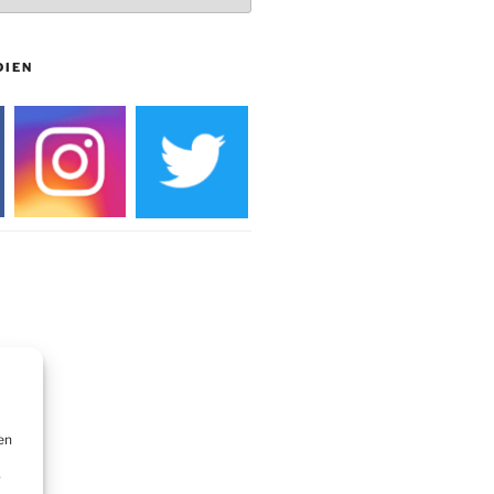
DIEN
en
r