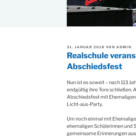
VERÖFFENTLICHT
31. JANUAR 2018
VON
ADMIN
AM
Realschule verans
Abschiedsfest
Nun ist es soweit – nach 113 Jah
endgültig ihre Tore schließen. 
Abschiedsfest mit Ehemaligent
Licht-aus-Party.
Um noch einmal mit Ehemalige
ehemaligen Schülerinnen und S
gemeinsame Erinnerungen aus