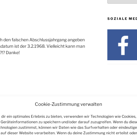
SOZIALE ME
 ich den falschen Abschlussjahrgang angeben
sdatum ist der 3.2.1968. Vielleicht kann man
!?!? Danke!
Cookie-Zustimmung verwalten
bitte direkt bei der Realschule, hier finden Sie
dir ein optimales Erlebnis zu bieten, verwenden wir Technologien wie Cookies,
e:
http://www.realschule-wiehl.de/index.php?
Geräteinformationen zu speichern und/oder darauf zuzugreifen. Wenn du dies
hnologien zustimmst, können wir Daten wie das Surfverhalten oder eindeutige
 auf dieser Website verarbeiten. Wenn du deine Zustimmung nicht erteilst ode