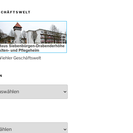
„DÜX“ im Burghaus
SCHÄFTSWELT
Proklamation der Tollitäten
Konzert Bielsteiner Männerchor
Volkstrauertag am Ehrenmal
Anknipsfest an der
Oberbantenberger Kirche
Adventskonzert Frauenchor
iehler Geschäftswelt
Oberbantenberg
Burghaus im Advent
N
Adventsfeier im Ev. Gemeindehaus
Herbstprogramm Burghaus
Bielstein
Weihnachtsmarkt rund um die
Burg