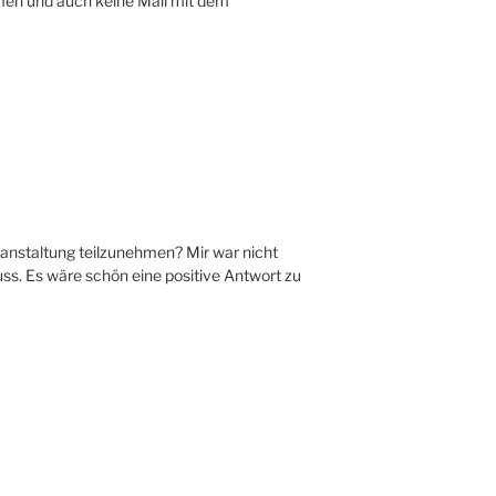
en und auch keine Mail mit dem
eranstaltung teilzunehmen? Mir war nicht
s. Es wäre schön eine positive Antwort zu