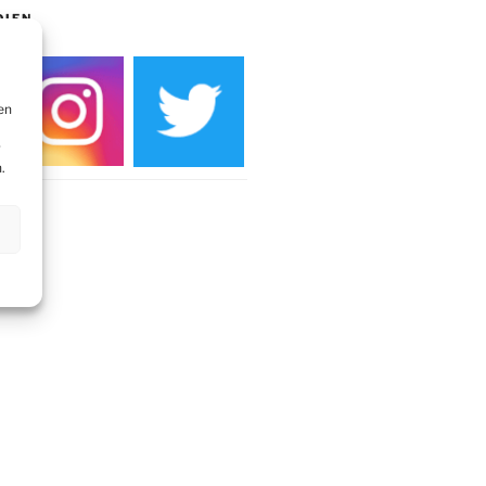
DIEN
en
r
.