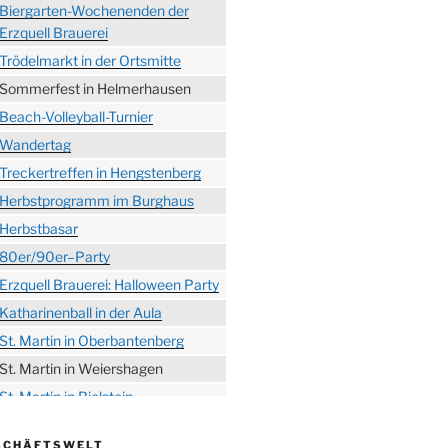
Biergarten-Wochenenden der
Erzquell Brauerei
Trödelmarkt in der Ortsmitte
Sommerfest in Helmerhausen
Beach-Volleyball-Turnier
Wandertag
Treckertreffen in Hengstenberg
Herbstprogramm im Burghaus
Herbstbasar
80er/90er–Party
Erzquell Brauerei: Halloween Party
Katharinenball in der Aula
St. Martin in Oberbantenberg
St. Martin in Weiershagen
St. Martin in Bielstein
„DÜX“ im Burghaus
SCHÄFTSWELT