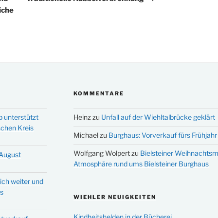
iche
KOMMENTARE
p unterstützt
Heinz
zu
Unfall auf der Wiehltalbrücke geklärt
schen Kreis
Michael
zu
Burghaus: Vorverkauf fürs Frühjahr 
Wolfgang Wolpert
zu
Bielsteiner Weihnachtsm
 August
Atmosphäre rund ums Bielsteiner Burghaus
ich weiter und
ms
WIEHLER NEUIGKEITEN
Kindheitshelden in der Bücherei