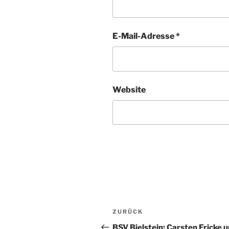
E-Mail-Adresse
*
Website
Beitragsnavigation
Vorheriger
ZURÜCK
Beitrag
BSV Bielstein: Carsten Fricke 