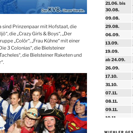
21.06. bis
30.08.
09.08.
la sind Prinzenpaar mit Hofstaat, die
29.08.
ö“, die „Crazy Girls & Boys“, „Der
06.09.
ruppe „Colör“, „Frau Kühne“ mit einer
13.09.
e 3 Colonias“, die Bielsteiner
19.09.
acheles“, die Bielsteiner Raketen und
ab 24.09.
“.
26.09.
17.10.
31.10.
07.11.
08.11.
09.11.
10.11.
11.11.
WIEHLER GE