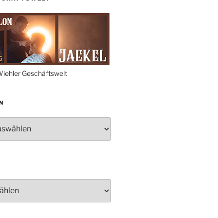
Proklamation der Tollitäten
Konzert Bielsteiner Männerchor
Volkstrauertag am Ehrenmal
Anknipsfest an der
Oberbantenberger Kirche
Adventskonzert Frauenchor
iehler Geschäftswelt
Oberbantenberg
Burghaus im Advent
N
Adventsfeier im Ev. Gemeindehaus
Herbstprogramm Burghaus
Bielstein
Weihnachtsmarkt rund um die
Burg