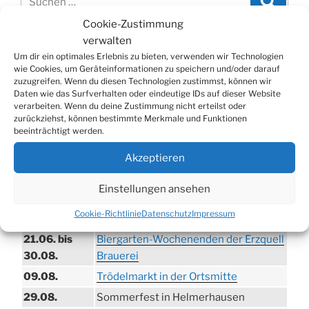
nach:
Cookie-Zustimmung
verwalten
WERBUNG
Um dir ein optimales Erlebnis zu bieten, verwenden wir Technologien
wie Cookies, um Geräteinformationen zu speichern und/oder darauf
zuzugreifen. Wenn du diesen Technologien zustimmst, können wir
Daten wie das Surfverhalten oder eindeutige IDs auf dieser Website
verarbeiten. Wenn du deine Zustimmung nicht erteilst oder
zurückziehst, können bestimmte Merkmale und Funktionen
beeinträchtigt werden.
Akzeptieren
Einstellungen ansehen
TERMINE
Cookie-Richtlinie
Datenschutz
Impressum
21.06. bis
Biergarten-Wochenenden der Erzquell
30.08.
Brauerei
09.08.
Trödelmarkt in der Ortsmitte
29.08.
Sommerfest in Helmerhausen