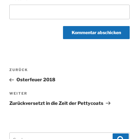
Beitragsnavigation
Vorheriger
ZURÜCK
Beitrag
Osterfeuer 2018
Nächster
WEITER
Beitrag
Zurückversetzt in die Zeit der Pettycoats
Suchen
Suche