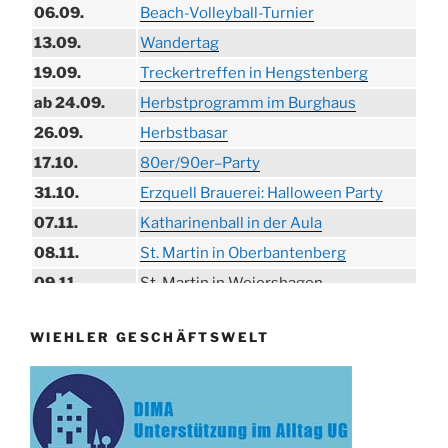
06.09.
Beach-Volleyball-Turnier
13.09.
Wandertag
19.09.
Treckertreffen in Hengstenberg
ab 24.09.
Herbstprogramm im Burghaus
26.09.
Herbstbasar
17.10.
80er/90er–Party
31.10.
Erzquell Brauerei: Halloween Party
07.11.
Katharinenball in der Aula
08.11.
St. Martin in Oberbantenberg
09.11.
St. Martin in Weiershagen
10.11.
St. Martin in Bielstein
WIEHLER GESCHÄFTSWELT
11.11.
„DÜX“ im Burghaus
14.11.
Proklamation der Tollitäten
15.11.
Konzert Bielsteiner Männerchor
15.11.
Volkstrauertag am Ehrenmal