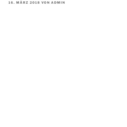
VERÖFFENTLICHT
16. MÄRZ 2018
VON
ADMIN
AM