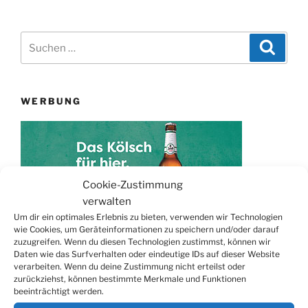
Suchen
Suche
nach:
WERBUNG
Cookie-Zustimmung
verwalten
Um dir ein optimales Erlebnis zu bieten, verwenden wir Technologien
wie Cookies, um Geräteinformationen zu speichern und/oder darauf
zuzugreifen. Wenn du diesen Technologien zustimmst, können wir
Daten wie das Surfverhalten oder eindeutige IDs auf dieser Website
TERMINE
verarbeiten. Wenn du deine Zustimmung nicht erteilst oder
zurückziehst, können bestimmte Merkmale und Funktionen
21.06. bis
Biergarten-Wochenenden der Erzquell
beeinträchtigt werden.
30.08.
Brauerei