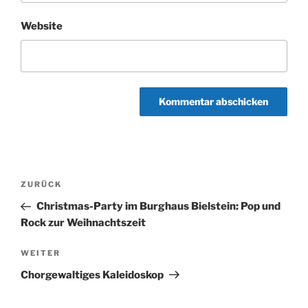
Website
Beitragsnavigation
Vorheriger
ZURÜCK
Beitrag
Christmas-Party im Burghaus Bielstein: Pop und
Rock zur Weihnachtszeit
Nächster
WEITER
Beitrag
Chorgewaltiges Kaleidoskop