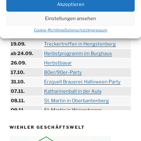
Akzeptieren
09.08.
Trödelmarkt in der Ortsmitte
29.08.
Sommerfest in Helmerhausen
Einstellungen ansehen
06.09.
Beach-Volleyball-Turnier
Cookie-Richtlinie
Datenschutz
Impressum
13.09.
Wandertag
19.09.
Treckertreffen in Hengstenberg
ab 24.09.
Herbstprogramm im Burghaus
26.09.
Herbstbasar
17.10.
80er/90er–Party
31.10.
Erzquell Brauerei: Halloween Party
07.11.
Katharinenball in der Aula
08.11.
St. Martin in Oberbantenberg
09.11.
St. Martin in Weiershagen
10.11.
St. Martin in Bielstein
WIEHLER GESCHÄFTSWELT
11.11.
„DÜX“ im Burghaus
14.11.
Proklamation der Tollitäten