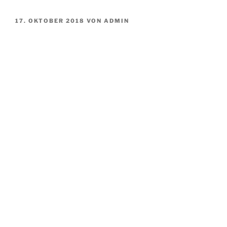
VERÖFFENTLICHT
17. OKTOBER 2018
VON
ADMIN
AM