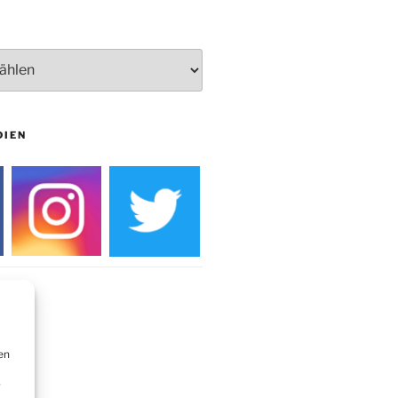
Burg
DIEN
en
r