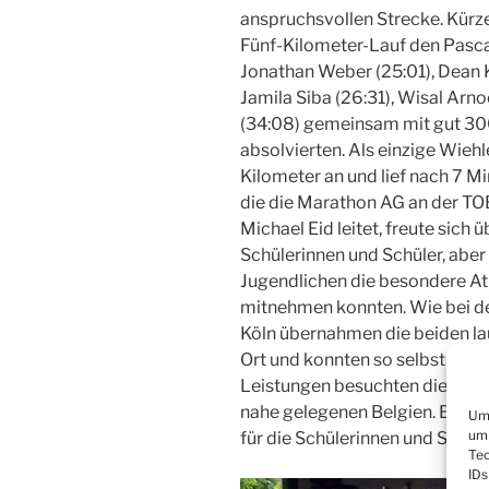
anspruchsvollen Strecke. Kürze
Fünf-Kilometer-Lauf den Pascal
Jonathan Weber (25:01), Dean K
Jamila Siba (26:31), Wisal Arn
(34:08) gemeinsam mit gut 30
absolvierten. Als einzige Wiehl
Kilometer an und lief nach 7 Min
die die Marathon AG an der T
Michael Eid leitet, freute sich 
Schülerinnen und Schüler, aber
Jugendlichen die besondere A
mitnehmen konnten. Wie bei d
Köln übernahmen die beiden la
Ort und konnten so selbst nicht
Leistungen besuchten die Wieh
nahe gelegenen Belgien. Ein w
Um 
um 
für die Schülerinnen und Schül
Tec
IDs