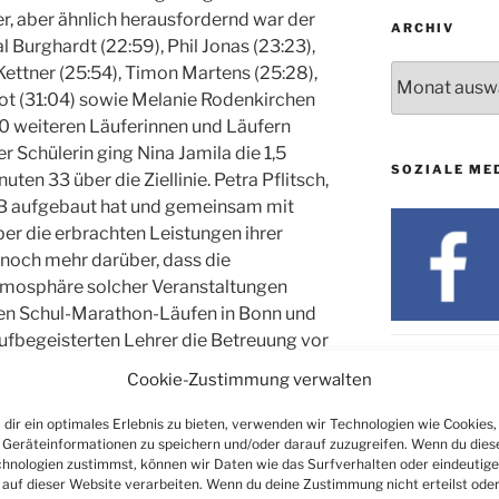
r, aber ähnlich herausfordernd war der
ARCHIV
 Burghardt (22:59), Phil Jonas (23:23),
Archiv
ettner (25:54), Timon Martens (25:28),
oot (31:04) sowie Melanie Rodenkirchen
0 weiteren Läuferinnen und Läufern
er Schülerin ging Nina Jamila die 1,5
SOZIALE ME
uten 33 über die Ziellinie. Petra Pflitsch,
OB aufgebaut hat und gemeinsam mit
über die erbrachten Leistungen ihrer
 noch mehr darüber, dass die
tmosphäre solcher Veranstaltungen
en Schul-Marathon-Läufen in Bonn und
ufbegeisterten Lehrer die Betreuung vor
 starten. Als Lohn für die erbrachten
Cookie-Zustimmung verwalten
ler den Bellewaerde Freizeitpark im
eiterer Höhepunkt erlebnisreicher Tage
dir ein optimales Erlebnis zu bieten, verwenden wir Technologien wie Cookies,
Geräteinformationen zu speichern und/oder darauf zuzugreifen. Wenn du dies
er der TOB.
hnologien zustimmst, können wir Daten wie das Surfverhalten oder eindeutige
 auf dieser Website verarbeiten. Wenn du deine Zustimmung nicht erteilst ode