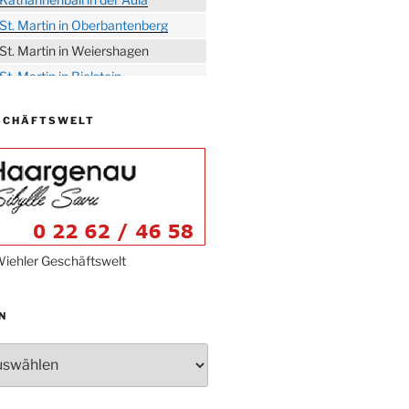
St. Martin in Oberbantenberg
St. Martin in Weiershagen
St. Martin in Bielstein
„DÜX“ im Burghaus
SCHÄFTSWELT
Proklamation der Tollitäten
Konzert Bielsteiner Männerchor
Volkstrauertag am Ehrenmal
Anknipsfest an der
Oberbantenberger Kirche
Adventskonzert Frauenchor
iehler Geschäftswelt
Oberbantenberg
Burghaus im Advent
N
Adventsfeier im Ev. Gemeindehaus
Herbstprogramm Burghaus
Bielstein
Weihnachtsmarkt rund um die