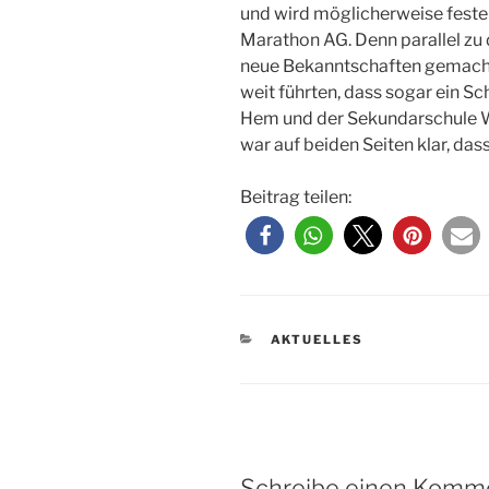
und wird möglicherweise feste
Marathon AG. Denn parallel zu
neue Bekanntschaften gemacht
weit führten, dass sogar ein S
Hem und der Sekundarschule Wi
war auf beiden Seiten klar, das
Beitrag teilen:
KATEGORIEN
AKTUELLES
Schreibe einen Komm