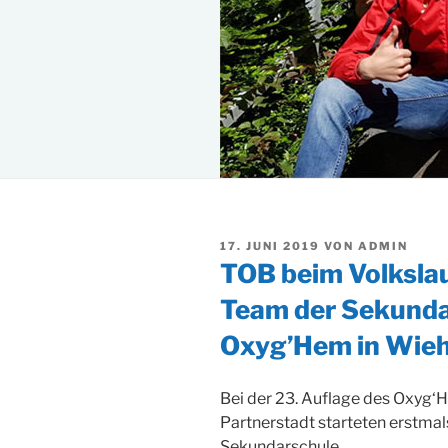
VERÖFFENTLICHT
17. JUNI 2019
VON
ADMIN
AM
TOB beim Volksla
Team der Sekunda
Oxyg’Hem in Wieh
Bei der 23. Auflage des Oxyg‘
Partnerstadt starteten erstmal
Sekundarschule.