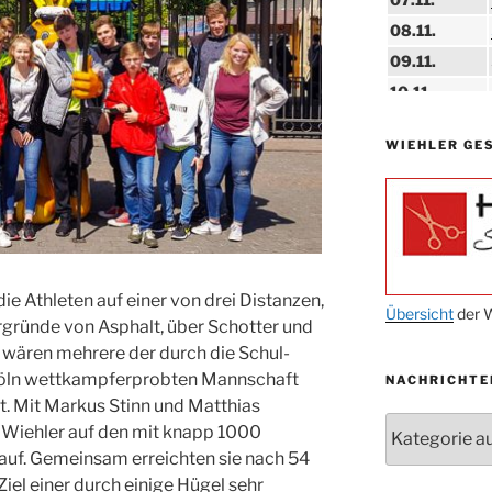
08.11.
09.11.
10.11.
11.11.
WIEHLER GE
14.11.
15.11.
15.11.
27.11.
ie Athleten auf einer von drei Distanzen,
29.11.
Übersicht
der W
rgründe von Asphalt, über Schotter und
wären mehrere der durch die Schul-
ab 01.12.
Köln wettkampferprobten Mannschaft
NACHRICHTE
06.12.
t. Mit Markus Stinn und Matthias
24.09. bis
Nachrichten
 Wiehler auf den mit knapp 1000
10.12.
lauf. Gemeinsam erreichten sie nach 54
19. u. 20.12.
el einer durch einige Hügel sehr