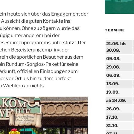
ein freute sich über das Engagement der
Aussicht die guten Kontakte ins
zu können. Ohne zu zögern wurde das
TERMINE
gig unter anderem bei der
des Rahmenprogramms unterstützt. Der
21.06. bis
eichen Begeisterung empfing der
30.08.
rein die sportlichen Besucher aus dem
09.08.
ein Rundum-Sorglos-Paket für seine
29.08.
rkunft, offiziellen Einladungen zum
06.09.
r vor Ort bis hin zu dem perfekt
13.09.
n Wiehlern an nichts.
19.09.
ab 24.09.
26.09.
17.10.
31.10.
07.11.