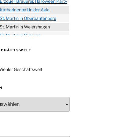
Erzquell Brauerei: Halloween Party
Katharinenball in der Aula
St. Martin in Oberbantenberg
St. Martin in Weiershagen
St. Martin in Bielstein
„DÜX“ im Burghaus
SCHÄFTSWELT
Proklamation der Tollitäten
Konzert Bielsteiner Männerchor
iehler Geschäftswelt
Volkstrauertag am Ehrenmal
Anknipsfest an der
Oberbantenberger Kirche
N
Adventskonzert Frauenchor
Oberbantenberg
Burghaus im Advent
Adventsfeier im Ev. Gemeindehaus
Herbstprogramm Burghaus
Bielstein