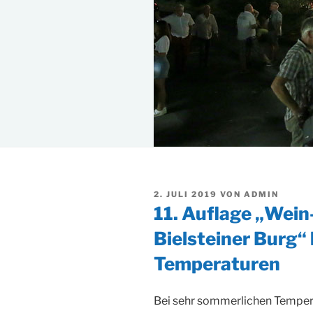
VERÖFFENTLICHT
2. JULI 2019
VON
ADMIN
AM
11. Auflage „Wein
Bielsteiner Burg“
Temperaturen
Bei sehr sommerlichen Tempera