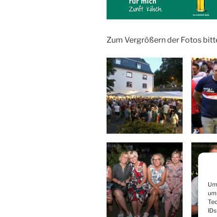
Zum Vergrößern der Fotos bitt
Um 
um 
Tec
IDs