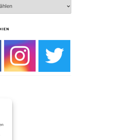
Weihnachtsmarkt rund um die
Burg
DIEN
en
r