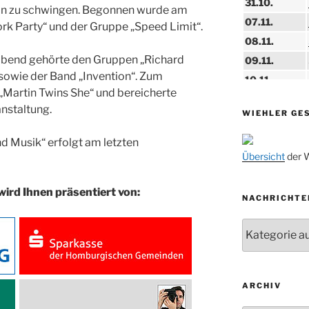
31.10.
ein zu schwingen. Begonnen wurde am
07.11.
rk Party“ und der Gruppe „Speed Limit“.
08.11.
bend gehörte den Gruppen „Richard
09.11.
sowie der Band „Invention“. Zum
10.11.
„Martin Twins She“ und bereicherte
11.11.
nstaltung.
WIEHLER GE
14.11.
15.11.
d Musik“ erfolgt am letzten
Übersicht
der W
15.11.
27.11.
wird Ihnen präsentiert von:
NACHRICHTE
29.11.
Nachrichten
ab 01.12.
06.12.
24.09. bis
ARCHIV
10.12.