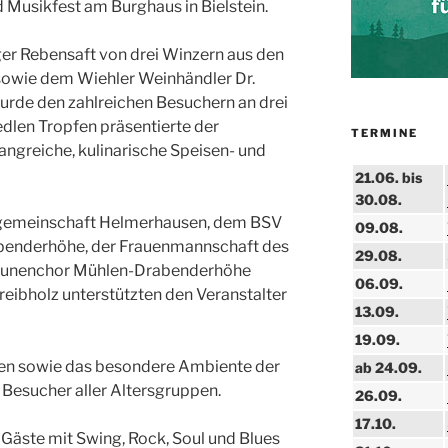
Musikfest am Burghaus in Bielstein.
ger Rebensaft von drei Winzern aus den
sowie dem Wiehler Weinhändler Dr.
urde den zahlreichen Besuchern an drei
dlen Tropfen präsentierte der
TERMINE
fangreiche, kulinarische Speisen- und
21.06. bis
30.08.
rfgemeinschaft Helmerhausen, dem BSV
09.08.
abenderhöhe, der Frauenmannschaft des
29.08.
aunenchor Mühlen-Drabenderhöhe
06.09.
eibholz unterstützten den Veranstalter
13.09.
19.09.
en sowie das besondere Ambiente der
ab 24.09.
e Besucher aller Altersgruppen.
26.09.
17.10.
e Gäste mit Swing, Rock, Soul und Blues