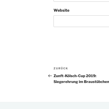
Website
Beitragsnavigation
Vorheriger
ZURÜCK
Beitrag
Zunft-Kölsch-Cup 2019:
Siegerehrung im Braustübche