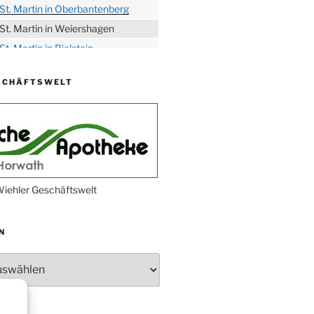
St. Martin in Oberbantenberg
St. Martin in Weiershagen
St. Martin in Bielstein
„DÜX“ im Burghaus
SCHÄFTSWELT
Proklamation der Tollitäten
Konzert Bielsteiner Männerchor
Volkstrauertag am Ehrenmal
Anknipsfest an der
Oberbantenberger Kirche
Adventskonzert Frauenchor
iehler Geschäftswelt
Oberbantenberg
Burghaus im Advent
N
Adventsfeier im Ev. Gemeindehaus
Herbstprogramm Burghaus
Bielstein
Weihnachtsmarkt rund um die
Burg