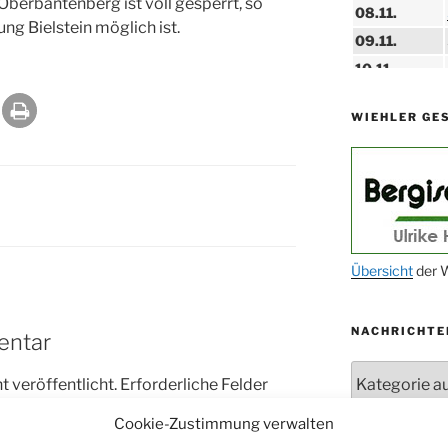
Oberbantenberg ist voll gesperrt, so
08.11.
ung Bielstein möglich ist.
09.11.
10.11.
11.11.
WIEHLER GE
14.11.
15.11.
15.11.
27.11.
29.11.
Übersicht
der W
ab 01.12.
NACHRICHTE
06.12.
entar
24.09. bis
Nachrichten
 veröffentlicht.
Erforderliche Felder
10.12.
Cookie-Zustimmung verwalten
19. u. 20.12.