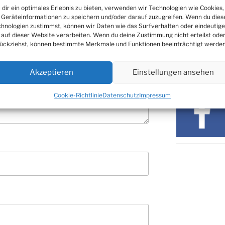
ARCHIV
dir ein optimales Erlebnis zu bieten, verwenden wir Technologien wie Cookies,
Geräteinformationen zu speichern und/oder darauf zuzugreifen. Wenn du dies
Archiv
hnologien zustimmst, können wir Daten wie das Surfverhalten oder eindeutige
 auf dieser Website verarbeiten. Wenn du deine Zustimmung nicht erteilst ode
ückziehst, können bestimmte Merkmale und Funktionen beeinträchtigt werden
SOZIALE ME
Akzeptieren
Einstellungen ansehen
Cookie-Richtlinie
Datenschutz
Impressum