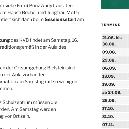
n (siehe Foto) Prinz Andy I. aus den
dem Hause Becher und Jungfrau Motzi
tiert sich dann beim
Sessionsstart
am
TERMINE
21.06. bis
zung
des KVB findet am Samstag, 16.
30.08.
raditionsgemäß in der Aula des
09.08.
29.08.
n der Ortsumgehung Bielstein sind
06.09.
an der Aula vorhanden.
13.09.
klamation am Samstag mit so wenigen
19.09.
ommen.
ab 24.09.
26.09.
z Schulzentrum müssen die
17.10.
erden. Am Samstag werden
g vor Ort sein.
31.10.
07.11.