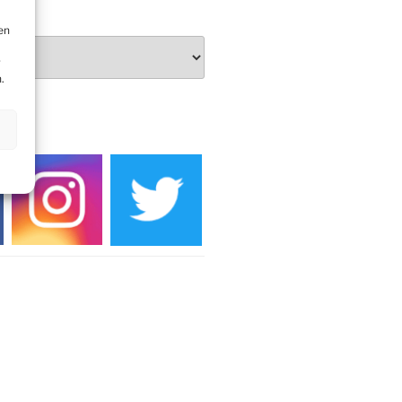
en
r
.
DIEN