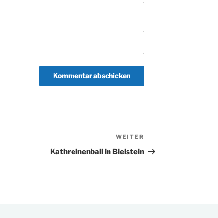
WEITER
Nächster
Beitrag
Kathreinenball in Bielstein
n