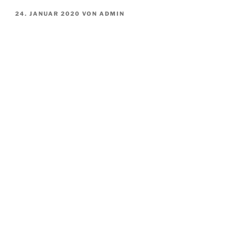
VERÖFFENTLICHT
24. JANUAR 2020
VON
ADMIN
AM