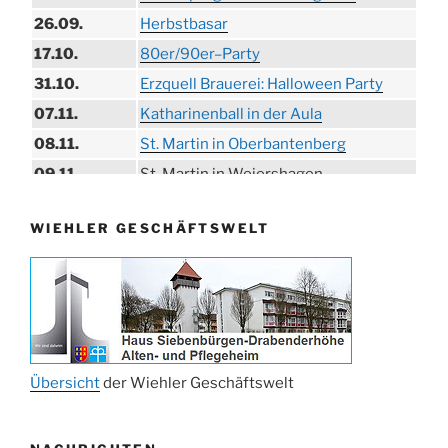
26.09.
Herbstbasar
17.10.
80er/90er–Party
31.10.
Erzquell Brauerei: Halloween Party
07.11.
Katharinenball in der Aula
08.11.
St. Martin in Oberbantenberg
09.11.
St. Martin in Weiershagen
10.11.
St. Martin in Bielstein
WIEHLER GESCHÄFTSWELT
11.11.
„DÜX“ im Burghaus
14.11.
Proklamation der Tollitäten
15.11.
Konzert Bielsteiner Männerchor
15.11.
Volkstrauertag am Ehrenmal
Anknipsfest an der Oberbantenberger
27.11.
Kirche
Übersicht
der Wiehler Geschäftswelt
Adventskonzert Frauenchor
29.11.
Oberbantenberg