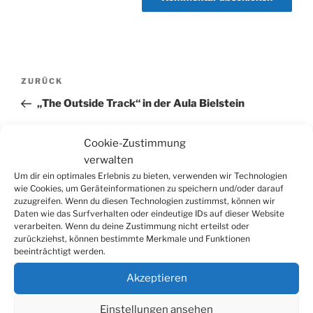
Beitragsnavigation
Vorheriger
ZURÜCK
Beitrag
„The Outside Track“ in der Aula Bielstein
Nächster
WEITER
Cookie-Zustimmung
Beitrag
Ohrwurm-Show im Burghaus Biestein
verwalten
Um dir ein optimales Erlebnis zu bieten, verwenden wir Technologien
wie Cookies, um Geräteinformationen zu speichern und/oder darauf
zuzugreifen. Wenn du diesen Technologien zustimmst, können wir
Daten wie das Surfverhalten oder eindeutige IDs auf dieser Website
verarbeiten. Wenn du deine Zustimmung nicht erteilst oder
Suchen
Suche
zurückziehst, können bestimmte Merkmale und Funktionen
nach:
beeinträchtigt werden.
Akzeptieren
WERBUNG
Einstellungen ansehen