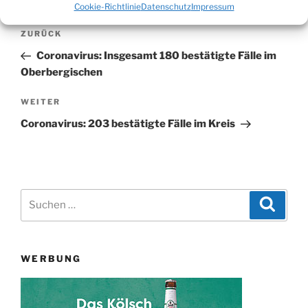
Cookie-Richtlinie
Datenschutz
Impressum
Beitragsnavigation
Vorheriger
ZURÜCK
Beitrag
Coronavirus: Insgesamt 180 bestätigte Fälle im
Oberbergischen
Nächster
WEITER
Beitrag
Coronavirus: 203 bestätigte Fälle im Kreis
Suchen
Suche
nach:
WERBUNG