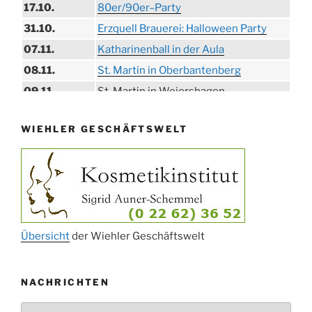
17.10.
80er/90er–Party
31.10.
Erzquell Brauerei: Halloween Party
07.11.
Katharinenball in der Aula
08.11.
St. Martin in Oberbantenberg
09.11.
St. Martin in Weiershagen
10.11.
St. Martin in Bielstein
WIEHLER GESCHÄFTSWELT
11.11.
„DÜX“ im Burghaus
14.11.
Proklamation der Tollitäten
15.11.
Konzert Bielsteiner Männerchor
15.11.
Volkstrauertag am Ehrenmal
Anknipsfest an der Oberbantenberger
27.11.
Kirche
Übersicht
der Wiehler Geschäftswelt
Adventskonzert Frauenchor
29.11.
Oberbantenberg
NACHRICHTEN
ab 01.12.
Burghaus im Advent
Nachrichten