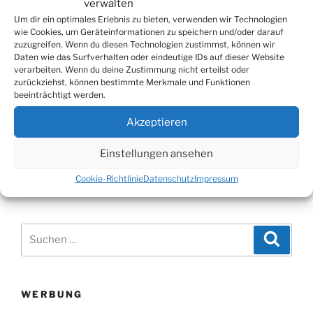
verwalten
Um dir ein optimales Erlebnis zu bieten, verwenden wir Technologien
wie Cookies, um Geräteinformationen zu speichern und/oder darauf
zuzugreifen. Wenn du diesen Technologien zustimmst, können wir
Beitragsnavigation
Daten wie das Surfverhalten oder eindeutige IDs auf dieser Website
Vorheriger
ZURÜCK
verarbeiten. Wenn du deine Zustimmung nicht erteilst oder
zurückziehst, können bestimmte Merkmale und Funktionen
Beitrag
Coronavirus: 26 aktuell positiv getestete
beeinträchtigt werden.
Personen im Oberbergischen Kreis
Akzeptieren
Nächster
WEITER
Beitrag
Einstellungen ansehen
Tür hielt Einbruchsversuch stand
Cookie-Richtlinie
Datenschutz
Impressum
Suchen
Suche
nach:
WERBUNG