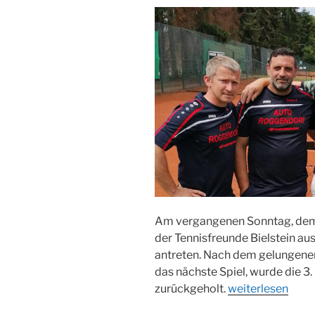
Am vergangenen Sonntag, dem 2
der Tennisfreunde Bielstein a
antreten. Nach dem gelungenen
das nächste Spiel, wurde die 3
„Tennisfreunde
zurückgeholt.
weiterlesen
Bielstein: