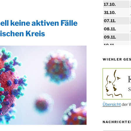
17.10.
31.10.
07.11.
ll keine aktiven Fälle
08.11.
ischen Kreis
09.11.
10.11.
11.11.
WIEHLER GE
14.11.
15.11.
15.11.
27.11.
29.11.
Übersicht
der W
ab 01.12.
NACHRICHTE
06.12.