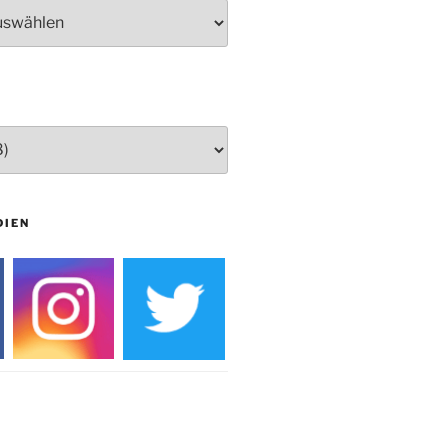
Herbstprogramm Burghaus
Bielstein
Weihnachtsmarkt rund um die
Burg
DIEN