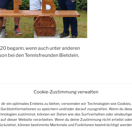
020 begann, wenn auch unter anderen
„Tennisfreunde
on bei den Tennisfreunden Bielstein.
Bielstein:
Saisonauftakt
bei
der
3.
Cookie-Zustimmung verwalten
zum Ferienstart: „The
Herren
dir ein optimales Erlebnis zu bieten, verwenden wir Technologien wie Cookies,
30
“ läuft im Freibad
Geräteinformationen zu speichern und/oder darauf zuzugreifen. Wenn du dies
geglückt“
hnologien zustimmst, können wir Daten wie das Surfverhalten oder eindeutige
 auf dieser Website verarbeiten. Wenn du deine Zustimmung nicht erteilst ode
ückziehst, können bestimmte Merkmale und Funktionen beeinträchtigt werden