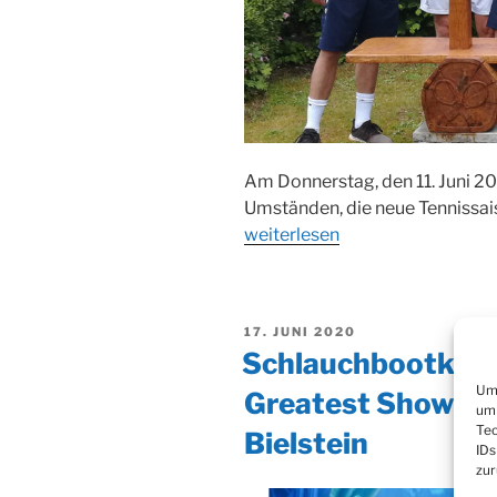
Am Donnerstag, den 11. Juni 2
Umständen, die neue Tennissais
weiterlesen
VERÖFFENTLICHT
17. JUNI 2020
AM
Schlauchbootkino 
Um 
Greatest Showman
um 
Tec
Bielstein
IDs
zur