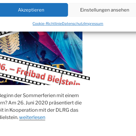
Akzeptieren
Einstellungen ansehen
Cookie-Richtlinie
Datenschutz
Impressum
 Beginn der Sommerferien mit einem
ern? Am 26. Juni 2020 präsentiert die
it in Kooperation mit der DLRG das
„Schlauchbootkino
ielstein.
weiterlesen
zum
Ferienstart: