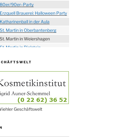
80er/90er–Party
Erzquell Brauerei: Halloween Party
Katharinenball in der Aula
St. Martin in Oberbantenberg
St. Martin in Weiershagen
St. Martin in Bielstein
„DÜX“ im Burghaus
SCHÄFTSWELT
Proklamation der Tollitäten
Konzert Bielsteiner Männerchor
Volkstrauertag am Ehrenmal
Anknipsfest an der
Oberbantenberger Kirche
Adventskonzert Frauenchor
iehler Geschäftswelt
Oberbantenberg
Burghaus im Advent
N
Adventsfeier im Ev. Gemeindehaus