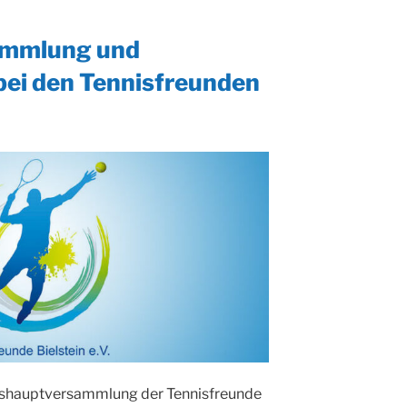
„The
Greatest
ammlung und
Showman“
läuft
bei den Tennisfreunden
im
Freibad
Bielstein“
reshauptversammlung der Tennisfreunde