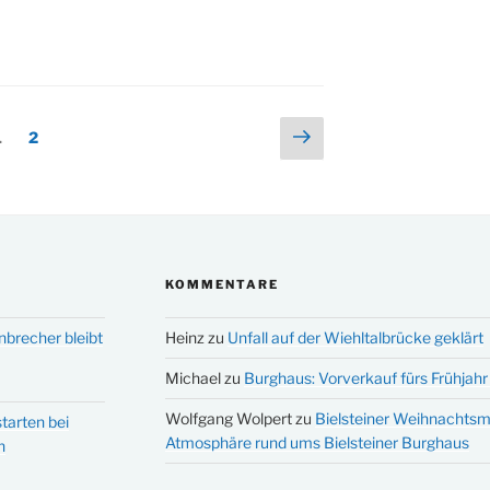
tversammlung
nung
ng
Nächste
Seite
Seite
1
2
den
Seite
KOMMENTARE
nbrecher bleibt
Heinz
zu
Unfall auf der Wiehltalbrücke geklärt
Michael
zu
Burghaus: Vorverkauf fürs Frühjahr 
Wolfgang Wolpert
zu
Bielsteiner Weihnachtsm
tarten bei
Atmosphäre rund ums Bielsteiner Burghaus
n