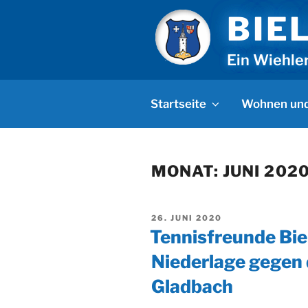
Zum
BIE
Inhalt
springen
Ein Wiehle
Startseite
Wohnen und
MONAT:
JUNI 202
VERÖFFENTLICHT
26. JUNI 2020
AM
Tennisfreunde Biel
Niederlage gegen
Gladbach