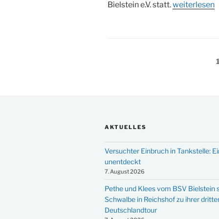
„Jahreshaup
Bielstein e.V. statt.
weiterlesen
und
Saisoneröff
bei
den
Seitennummerieru
Tennisfreun
Bielstein“
der
Beiträge
AKTUELLES
Versuchter Einbruch in Tankstelle: Ei
unentdeckt
7. August 2026
Pethe und Klees vom BSV Bielstein s
Schwalbe in Reichshof zu ihrer dritte
Deutschlandtour