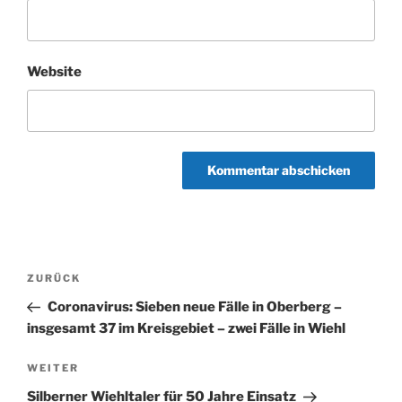
Website
Beitragsnavigation
Vorheriger
ZURÜCK
Beitrag
Coronavirus: Sieben neue Fälle in Oberberg –
insgesamt 37 im Kreisgebiet – zwei Fälle in Wiehl
Nächster
WEITER
Beitrag
Silberner Wiehltaler für 50 Jahre Einsatz