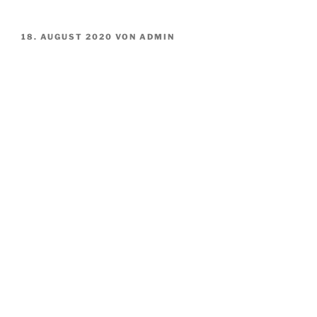
VERÖFFENTLICHT
18. AUGUST 2020
VON
ADMIN
AM