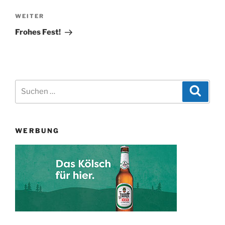
Nächster
WEITER
Beitrag
Frohes Fest!
Suchen
Suche
nach:
WERBUNG