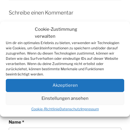
Schreibe einen Kommentar
Deine E-Mail-Adresse wird nicht veröffentlicht.
Cookie-Zustimmung
Erforderliche Felder sind mit
*
markiert
verwalten
Um dir ein optimales Erlebnis zu bieten, verwenden wir Technologien
Kommentar
*
wie Cookies, um Geräteinformationen zu speichern und/oder darauf
zuzugreifen. Wenn du diesen Technologien zustimmst, können wir
Daten wie das Surfverhalten oder eindeutige IDs auf dieser Website
verarbeiten. Wenn du deine Zustimmung nicht erteilst oder
zurückziehst, können bestimmte Merkmale und Funktionen
beeinträchtigt werden.
Akzeptieren
Einstellungen ansehen
Cookie-Richtlinie
Datenschutz
Impressum
Name
*