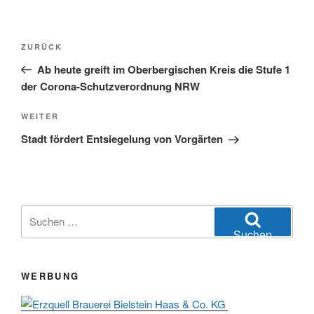
Beitragsnavigation
Vorheriger
ZURÜCK
Beitrag
Ab heute greift im Oberbergischen Kreis die Stufe 1
der Corona-Schutzverordnung NRW
Nächster
WEITER
Beitrag
Stadt fördert Entsiegelung von Vorgärten
Suchen
nach:
Suchen
WERBUNG