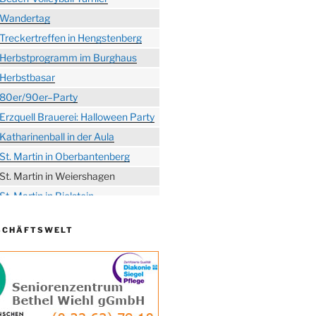
Wandertag
Treckertreffen in Hengstenberg
Herbstprogramm im Burghaus
Herbstbasar
80er/90er–Party
Erzquell Brauerei: Halloween Party
Katharinenball in der Aula
St. Martin in Oberbantenberg
St. Martin in Weiershagen
St. Martin in Bielstein
„DÜX“ im Burghaus
SCHÄFTSWELT
Proklamation der Tollitäten
Konzert Bielsteiner Männerchor
Volkstrauertag am Ehrenmal
Anknipsfest an der
Oberbantenberger Kirche