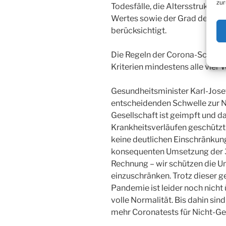
zur
Todesfälle, die Altersstruktur d
Wertes sowie der Grad der Im
berücksichtigt.
Die Regeln der Corona-Schutz
Kriterien mindestens alle vier
Gesundheitsminister Karl-Jose
entscheidenden Schwelle zur No
Gesellschaft ist geimpft und d
Krankheitsverläufen geschützt.
keine deutlichen Einschränkun
konsequenten Umsetzung der 3G
Rechnung – wir schützen die U
einzuschränken. Trotz dieser g
Pandemie ist leider noch nicht
volle Normalität. Bis dahin si
mehr Coronatests für Nicht-Gei