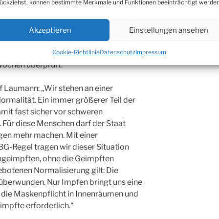
ückziehst, können bestimmte Merkmale und Funktionen beeinträchtigt werden
er Infizierten, die Entwicklung des R-
munisierung der Bevölkerung
Akzeptieren
Einstellungen ansehen
verordnung werden anhand dieser
Cookie-Richtlinie
Datenschutz
Impressum
 Wochen überprüft.
f Laumann: „Wir stehen an einer
rmalität. Ein immer größerer Teil der
amit fast sicher vor schweren
 Für diese Menschen darf der Staat
gen mehr machen. Mit einer
-Regel tragen wir dieser Situation
ngeimpften, ohne die Geimpften
ebotenen Normalisierung gilt: Die
 überwunden. Nur Impfen bringt uns eine
nd die Maskenpflicht in Innenräumen und
mpfte erforderlich.“