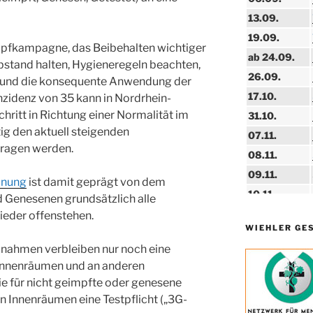
13.09.
19.09.
mpfkampagne, das Beibehalten wichtiger
ab 24.09.
tand halten, Hygieneregeln beachten,
26.09.
) und die konsequente Anwendung der
17.10.
zidenz von 35 kann in Nordrhein-
hritt in Richtung einer Normalität im
31.10.
ig den aktuell steigenden
07.11.
tragen werden.
08.11.
09.11.
dnung
ist damit geprägt von dem
10.11.
 Genesenen grundsätzlich alle
11.11.
ieder offenstehen.
WIEHLER GE
14.11.
nahmen verbleiben nur noch eine
15.11.
 Innenräumen und an anderen
15.11.
ie für nicht geimpfte oder genesene
n Innenräumen eine Testpflicht („3G-
27.11.