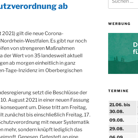
nach:
utzverordnung ab
WERBUNG
 2021) gilt die neue Corona-
ordrhein-Westfalen. Es gibt nur noch
reifen von strengeren Maßnahmen
Da der Wert von 35 landesweit aktuell
ungen ab morgen einheitlich in ganz
en-Tage-Inzidenz im Oberbergischen
TERMINE
ndesregierung setzt die Beschlüsse der
0. August 2021 in einer neuen Fassung
21.06. bis
onsequent um. Diese tritt am Freitag,
30.08.
lt zunächst bis einschließlich Freitag, 17.
09.08.
chutzverordnung mit neuer Systematik
29.08.
 mehr, sondern knüpft lediglich das
eimpft, Genesen, Getestet) an eine
06.09.