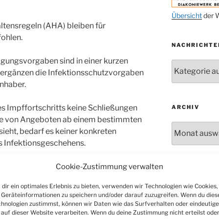
29.11.
Übersicht
der W
ltensregeln (AHA) bleiben für
ab 01.12.
ohlen.
NACHRICHTE
06.12.
gungsvorgaben sind in einer kurzen
24.09. bis
Nachrichten
10.12.
rgänzen die Infektionsschutzvorgaben
inhaber.
19. u. 20.12.
s Impffortschritts keine Schließungen
ARCHIV
te von Angeboten ab einem bestimmten
Archiv
ieht, bedarf es keiner konkreten
s Infektionsgeschehens.
vielmehr nach wie vor täglich vom
Cookie-Zustimmung verwalten
SOZIALE ME
nter Berücksichtigung aller
dir ein optimales Erlebnis zu bieten, verwenden wir Technologien wie Cookies,
tet: neben der Zahl der Neuinfektionen
Geräteinformationen zu speichern und/oder darauf zuzugreifen. Wenn du dies
en, der Anteil der intensivpflichtigen
hnologien zustimmst, können wir Daten wie das Surfverhalten oder eindeutige
hl der Intensivbetten, die Zahl der
 auf dieser Website verarbeiten. Wenn du deine Zustimmung nicht erteilst ode