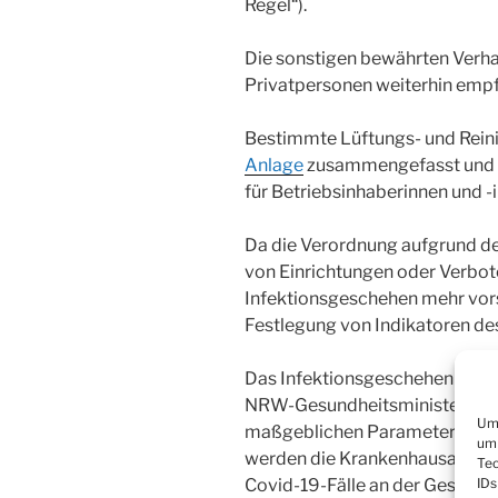
Regel“).
Die sonstigen bewährten Verha
Privatpersonen weiterhin empf
Bestimmte Lüftungs- und Reini
Anlage
zusammengefasst und e
für Betriebsinhaberinnen und -
Da die Verordnung aufgrund de
von Einrichtungen oder Verbo
Infektionsgeschehen mehr vors
Festlegung von Indikatoren de
Das Infektionsgeschehen wird 
NRW-Gesundheitsministerium u
Um 
maßgeblichen Parameter bewer
um 
werden die Krankenhausaufnahm
Tec
Covid-19-Fälle an der Gesamtza
IDs