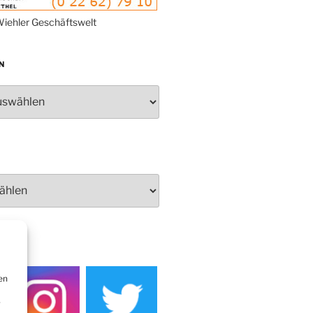
Adventskonzert Frauenchor
iehler Geschäftswelt
Oberbantenberg
Burghaus im Advent
N
Adventsfeier im Ev. Gemeindehaus
Herbstprogramm Burghaus
Bielstein
Weihnachtsmarkt rund um die
Burg
DIEN
en
r