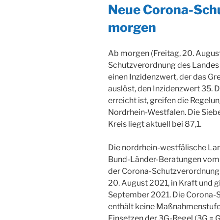
AM
Neue Corona-Sch
morgen
Ab morgen (Freitag, 20. August
Schutzverordnung des Landes N
einen Inzidenzwert, der das G
auslöst, den Inzidenzwert 35. 
erreicht ist, greifen die Regel
Nordrhein-Westfalen. Die Sieb
Kreis liegt aktuell bei 87,1.
Die nordrhein-westfälische La
Bund-Länder-Beratungen vom 1
der Corona-Schutzverordnung k
20. August 2021, in Kraft und gi
September 2021. Die Corona-S
enthält keine Maßnahmenstufen
Einsetzen der 3G-Regel (3G = G