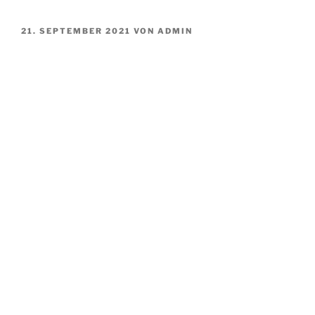
VERÖFFENTLICHT
21. SEPTEMBER 2021
VON
ADMIN
AM