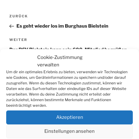
Beitragsnavigation
Vorheriger
ZURÜCK
Beitrag
Es geht wieder los im Burghaus Bielstein
Nächster
WEITER
Beitrag
Der BSV Bielstein kann sein 600. Mitglied begrüßen
Cookie-Zustimmung
verwalten
Um dir ein optimales Erlebnis zu bieten, verwenden wir Technologien
wie Cookies, um Geräteinformationen zu speichern und/oder darauf
zuzugreifen. Wenn du diesen Technologien zustimmst, können wir
Daten wie das Surfverhalten oder eindeutige IDs auf dieser Website
Suchen
Suche
verarbeiten. Wenn du deine Zustimmung nicht erteilst oder
nach:
zurückziehst, können bestimmte Merkmale und Funktionen
beeinträchtigt werden.
Akzeptieren
WERBUNG
Einstellungen ansehen