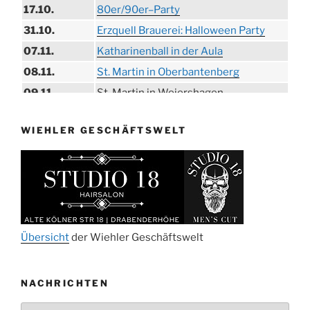
17.10.
80er/90er–Party
31.10.
Erzquell Brauerei: Halloween Party
07.11.
Katharinenball in der Aula
08.11.
St. Martin in Oberbantenberg
09.11.
St. Martin in Weiershagen
10.11.
St. Martin in Bielstein
WIEHLER GESCHÄFTSWELT
11.11.
„DÜX“ im Burghaus
14.11.
Proklamation der Tollitäten
15.11.
Konzert Bielsteiner Männerchor
15.11.
Volkstrauertag am Ehrenmal
Anknipsfest an der Oberbantenberger
27.11.
Kirche
Übersicht
der Wiehler Geschäftswelt
Adventskonzert Frauenchor
29.11.
Oberbantenberg
NACHRICHTEN
ab 01.12.
Burghaus im Advent