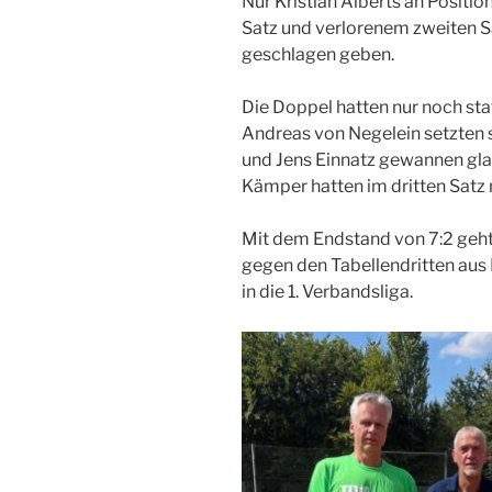
Nur Kristian Alberts an Positio
Satz und verlorenem zweiten Sa
geschlagen geben.
Die Doppel hatten nur noch sta
Andreas von Negelein setzten s
und Jens Einnatz gewannen glatt
Kämper hatten im dritten Satz 
Mit dem Endstand von 7:2 geh
gegen den Tabellendritten au
in die 1. Verbandsliga.