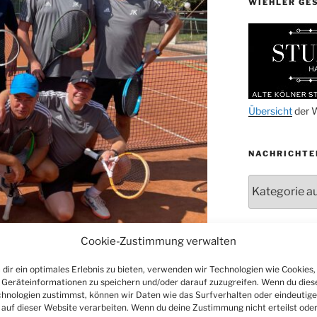
WIEHLER GE
14.11.
15.11.
15.11.
27.11.
29.11.
Übersicht
der W
ab 01.12.
NACHRICHTE
06.12.
24.09. bis
Nachrichten
10.12.
19. u. 20.12.
Cookie-Zustimmung verwalten
ARCHIV
dir ein optimales Erlebnis zu bieten, verwenden wir Technologien wie Cookies,
Archiv
oph Will, Jens und Jörn Kämper. Unten: Andreas
Geräteinformationen zu speichern und/oder darauf zuzugreifen. Wenn du dies
Faulenbach
hnologien zustimmst, können wir Daten wie das Surfverhalten oder eindeutige
 auf dieser Website verarbeiten. Wenn du deine Zustimmung nicht erteilst ode