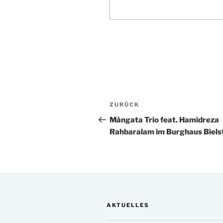
Beitragsnavigation
Vorheriger
ZURÜCK
Beitrag
Mångata Trio feat. Hamidreza
Rahbaralam im Burghaus Biels
AKTUELLES