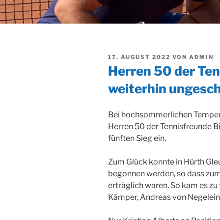
VERÖFFENTLICHT
17. AUGUST 2022
VON
ADMIN
AM
Herren 50 der Ten
weiterhin ungesc
Bei hochsommerlichen Tempera
Herren 50 der Tennisfreunde Bie
fünften Sieg ein.
Zum Glück konnte in Hürth Gleu
begonnen werden, so dass zumi
erträglich waren. So kam es zu 
Kämper, Andreas von Negelein,