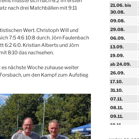
n eins musste sich nach 6:2 im ersten
21.06. bis
tz nach drei Matchbällen mit 9:11
30.08.
09.08.
29.08.
tistischen Wert. Christoph Will und
ich 7:5 4:6 10:8 durch. Jörn Faulenbach
06.09.
 6:2 6:0. Kristian Alberts und Jörn
13.09.
mit 8:10 das nachsehen.
19.09.
ab 24.09.
t es nächste Woche zuhause weiter
26.09.
s Forsbach, um den Kampf zum Aufstieg
17.10.
31.10.
07.11.
08.11.
09.11.
10.11.
11.11.