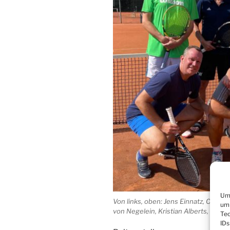
Um 
Von links, oben: Jens Einnatz, Christ
um 
von Negelein, Kristian Alberts, Jörn 
Tec
IDs