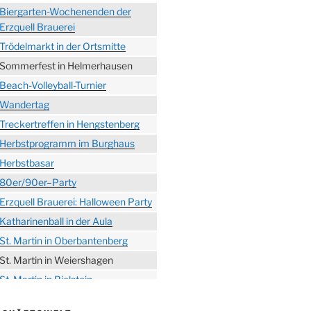
Biergarten-Wochenenden der
Erzquell Brauerei
Trödelmarkt in der Ortsmitte
Sommerfest in Helmerhausen
Beach-Volleyball-Turnier
Wandertag
Treckertreffen in Hengstenberg
Herbstprogramm im Burghaus
Herbstbasar
80er/90er–Party
Erzquell Brauerei: Halloween Party
Katharinenball in der Aula
St. Martin in Oberbantenberg
St. Martin in Weiershagen
St. Martin in Bielstein
„DÜX“ im Burghaus