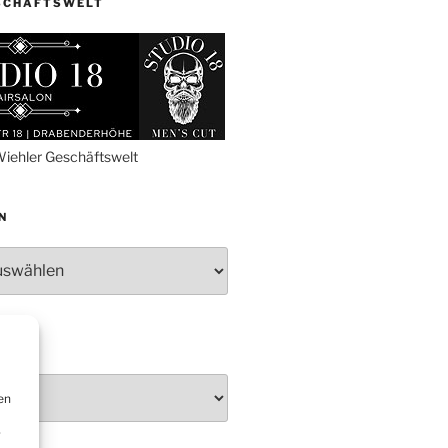
SCHÄFTSWELT
Proklamation der Tollitäten
Konzert Bielsteiner Männerchor
Volkstrauertag am Ehrenmal
Anknipsfest an der
Oberbantenberger Kirche
Adventskonzert Frauenchor
iehler Geschäftswelt
Oberbantenberg
Burghaus im Advent
N
Adventsfeier im Ev. Gemeindehaus
Herbstprogramm Burghaus
Bielstein
Weihnachtsmarkt rund um die
Burg
en
r