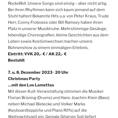
Rock
n
Roll. Unsere Songs sind einzig – aber nicht artig.
Bei ihren Rhythmen kann sich kaum jemand auf dem
Stuhl halten! Bekannte Hits u.a. von Peter Kraus, Trude
Herr, Conny Froboess oder Bill Ramsey haben ihren
Platz in unserer Musiktruhe. Mehrstimmige Gesänge,
lebendige Choreografien, kleine Geschichten aus dem
Leben sowie Kostümwechsel machen unsere
Bühnenshow zu einem einmaligen Erlebnis.
Eintritt: VVK 20,- € / AK 22,- €
Bestuhlt
7. u. 8. Dezember 2023 · 20 Uhr
Christmas Party
…mit den Los Lamettas
Mit dieser Kult-Veranstaltung stimmen die Musiker
Florian Brüning (Drums) und Hans-Joachim Klein (Bass)
neben Michael Bielecke und Volker Marks
(Keyboardteppiche und Piano Riffs) auf die
Weihnachtszeit ein. Geniale Gitarren Soli liefert