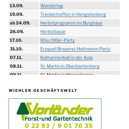
13.09.
Wandertag
19.09.
Treckertreffen in Hengstenberg
ab 24.09.
Herbstprogramm im Burghaus
26.09.
Herbstbasar
17.10.
80er/90er–Party
31.10.
Erzquell Brauerei: Halloween Party
07.11.
Katharinenball in der Aula
08.11.
St. Martin in Oberbantenberg
09.11.
St. Martin in Weiershagen
10.11.
St. Martin in Bielstein
WIEHLER GESCHÄFTSWELT
11.11.
„DÜX“ im Burghaus
14.11.
Proklamation der Tollitäten
15.11.
Konzert Bielsteiner Männerchor
15.11.
Volkstrauertag am Ehrenmal
Anknipsfest an der Oberbantenberger