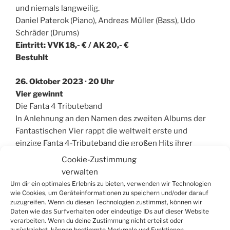
und niemals langweilig.
Daniel Paterok (Piano), Andreas Müller (Bass), Udo
Schräder (Drums)
Eintritt: VVK 18,- € / AK 20,- €
Bestuhlt
26. Oktober 2023 · 20 Uhr
Vier gewinnt
Die Fanta 4 Tributeband
In Anlehnung an den Namen des zweiten Albums der
Fantastischen Vier rappt die weltweit erste und
einzige Fanta 4-Tributeband die großen Hits ihrer
Helden. Mit großer Akribie und Hingabe widmen sich
Cookie-Zustimmung
„Vier gewinnt“ dabei den Originalsounds, Beats und
verwalten
Bass-Lines der „Fantas“ und geben gekonnt die
Um dir ein optimales Erlebnis zu bieten, verwenden wir Technologien
zungenbrecherischen Sprechgesänge ihrer Vorbilder
wie Cookies, um Geräteinformationen zu speichern und/oder darauf
zuzugreifen. Wenn du diesen Technologien zustimmst, können wir
zum Besten. Hände hoch also für „Vier gewinnt“! Hier
Daten wie das Surfverhalten oder eindeutige IDs auf dieser Website
wird nach Herzenslust gehippt und gehoppt und wenn
verarbeiten. Wenn du deine Zustimmung nicht erteilst oder
dabei zum Teil halsbrecherische Tanzeinlagen zu
zurückziehst, können bestimmte Merkmale und Funktionen