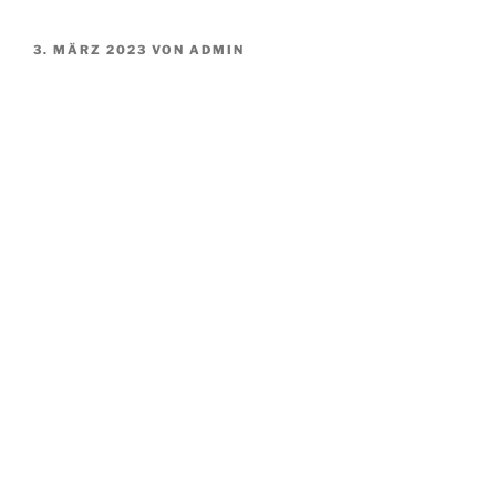
VERÖFFENTLICHT
3. MÄRZ 2023
VON
ADMIN
AM