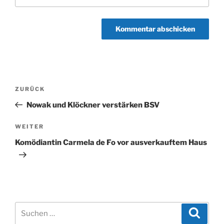
Beitragsnavigation
Vorheriger
ZURÜCK
Beitrag
Nowak und Klöckner verstärken BSV
Nächster
WEITER
Beitrag
Komödiantin Carmela de Fo vor ausverkauftem Haus
Suchen
Suche
nach: