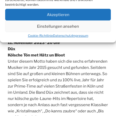
beeinträchtigt werden.
sehen sind oder plötzlich einige Herbert- Grönemeyer-
Zeilen im Hip-Hop-Sound gerappt werden, wird schnell
Akzeptieren
klar, dass sie sich selbst manchmal nicht so furchtbar
ernst nehmen.
Eintritt: VVK 22,- € / AK 24,- €
Einstellungen ansehen
Unbestuhlt
Cookie-Richtlinie
Datenschutz
Impressum
11. November 2023 · 20 Uhr
Düx
Kölsche Tön met Hätz un Bloot
Unter diesem Motto haben sich die sechs erfahrenden
Musiker im Jahr 2015 gesucht und gefunden. Seitdem
sind Sie auf großen und kleinen Bühnen unterwegs. So
spielen Sie erfolgreich und zu 100% live, Jahr für Jahr
zur Prime-Time auf vielen Straßenfesten in Köln und
im Umland. Die Band Düx zeichnet aus, dass sie nicht
nur kölsche gute-Laune-Hits im Repertoire hat,
sondern je nach Anlass auch fast vergessene Klassiker
wie „Kristallnaach“, „Do kanns zaubre“ oder auch „Bis