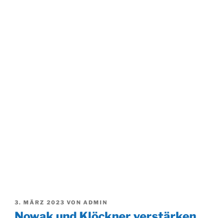
VERÖFFENTLICHT
3. MÄRZ 2023
VON
ADMIN
AM
Nowak und Klöckner verstärken