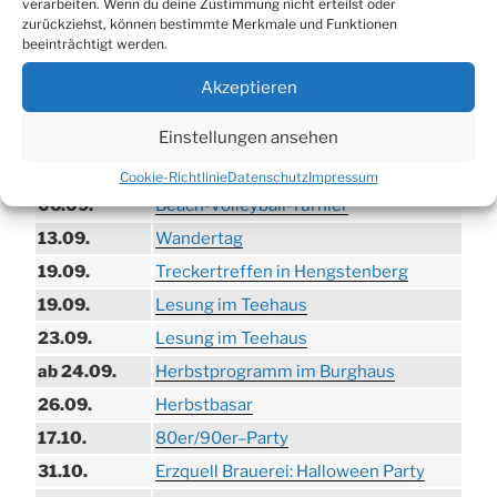
verarbeiten. Wenn du deine Zustimmung nicht erteilst oder
zurückziehst, können bestimmte Merkmale und Funktionen
TERMINE
beeinträchtigt werden.
21.06. bis
Biergarten-Wochenenden der Erzquell
Akzeptieren
30.08.
Brauerei
Einstellungen ansehen
09.08.
Trödelmarkt in der Ortsmitte
29.08.
Sommerfest in Helmerhausen
Cookie-Richtlinie
Datenschutz
Impressum
06.09.
Beach-Volleyball-Turnier
13.09.
Wandertag
19.09.
Treckertreffen in Hengstenberg
19.09.
Lesung im Teehaus
23.09.
Lesung im Teehaus
ab 24.09.
Herbstprogramm im Burghaus
26.09.
Herbstbasar
17.10.
80er/90er–Party
31.10.
Erzquell Brauerei: Halloween Party