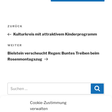
Beitragsnavigation
Vorheriger
ZURÜCK
Beitrag
Kulturkreis mit attraktivem Kinderprogramm
Nächster
WEITER
Beitrag
Bielstein verscheucht Regen: Buntes Treiben beim
Rosenmontagszug
Suchen
Suche
nach:
Cookie-Zustimmung
WERBUNG
verwalten