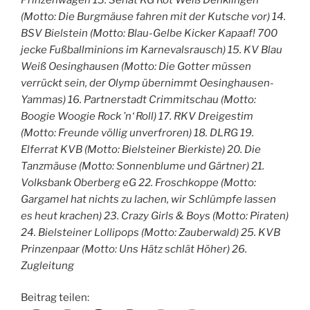
(Motto: Die Burgmäuse fahren mit der Kutsche vor) 14.
BSV Bielstein (Motto: Blau-Gelbe Kicker Kapaaf! 700
jecke Fußballminions im Karnevalsrausch) 15. KV Blau
Weiß Oesinghausen (Motto: Die Gotter müssen
verrückt sein, der Olymp übernimmt Oesinghausen-
Yammas) 16. Partnerstadt Crimmitschau (Motto:
Boogie Woogie Rock ’n‘ Roll) 17. RKV Dreigestim
(Motto: Freunde völlig unverfroren) 18. DLRG 19.
Elferrat KVB (Motto: Bielsteiner Bierkiste) 20. Die
Tanzmäuse (Motto: Sonnenblume und Gärtner) 21.
Volksbank Oberberg eG 22. Froschkoppe (Motto:
Gargamel hat nichts zu lachen, wir Schlümpfe lassen
es heut krachen) 23. Crazy Girls & Boys (Motto: Piraten)
24. Bielsteiner Lollipops (Motto: Zauberwald) 25. KVB
Prinzenpaar (Motto: Uns Hätz schlät Höher) 26.
Zugleitung
Beitrag teilen: