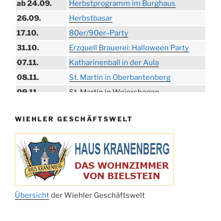
ab 24.09.
Herbstprogramm im Burghaus
26.09.
Herbstbasar
17.10.
80er/90er–Party
31.10.
Erzquell Brauerei: Halloween Party
07.11.
Katharinenball in der Aula
08.11.
St. Martin in Oberbantenberg
09.11.
St. Martin in Weiershagen
10.11.
St. Martin in Bielstein
WIEHLER GESCHÄFTSWELT
11.11.
„DÜX“ im Burghaus
14.11.
Proklamation der Tollitäten
15.11.
Konzert Bielsteiner Männerchor
15.11.
Volkstrauertag am Ehrenmal
Anknipsfest an der Oberbantenberger
27.11.
Kirche
Übersicht
der Wiehler Geschäftswelt
Adventskonzert Frauenchor
29.11.
Oberbantenberg