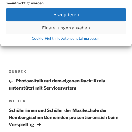
beeinträchtigt werden.
Website
Akzeptieren
Einstellungen ansehen
Cookie-Richtlinie
Datenschutz
Impressum
Beitragsnavigation
Vorheriger
ZURÜCK
Beitrag
Photovoltaik auf dem eigenen Dach: Kreis
unterstützt mit Servicesystem
Nächster
WEITER
Beitrag
Schülerinnen und Schüler der Musikschule der
Homburgischen Gemeinden präsentieren sich beim
Vorspieltag