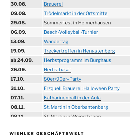
30.08.
Brauerei
09.08.
Trödelmarkt in der Ortsmitte
29.08.
Sommerfest in Helmerhausen
06.09.
Beach-Volleyball-Turnier
13.09.
Wandertag
19.09.
Treckertreffen in Hengstenberg
ab 24.09.
Herbstprogramm im Burghaus
26.09.
Herbstbasar
17.10.
80er/90er–Party
31.10.
Erzquell Brauerei: Halloween Party
07.11.
Katharinenball in der Aula
08.11.
St. Martin in Oberbantenberg
09.11.
St. Martin in Weiershagen
10.11.
St. Martin in Bielstein
WIEHLER GESCHÄFTSWELT
11.11.
„DÜX“ im Burghaus