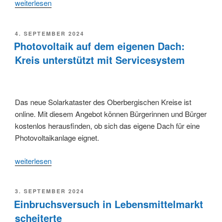
„Von
weiterlesen
der
Werkstatt
VERÖFFENTLICHT
4. SEPTEMBER 2024
für
AM
Photovoltaik auf dem eigenen Dach:
Menschen
Kreis unterstützt mit Servicesystem
mit
Beeinträchtigung
zur
Gesellschaft
Das neue Solarkataster des Oberbergischen Kreise ist
für
online. Mit diesem Angebot können Bürgerinnen und Bürger
Krankenhausdienstleistungen
kostenlos herausfinden, ob sich das eigene Dach für eine
mbH“
Photovoltaikanlage eignet.
„Photovoltaik
weiterlesen
auf
dem
VERÖFFENTLICHT
3. SEPTEMBER 2024
eigenen
AM
Einbruchsversuch in Lebensmittelmarkt
Dach:
scheiterte
Kreis