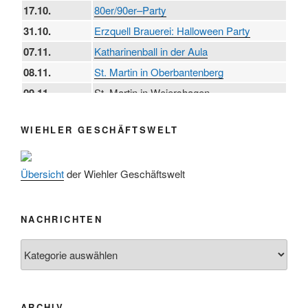
17.10.
80er/90er–Party
31.10.
Erzquell Brauerei: Halloween Party
07.11.
Katharinenball in der Aula
08.11.
St. Martin in Oberbantenberg
09.11.
St. Martin in Weiershagen
10.11.
St. Martin in Bielstein
WIEHLER GESCHÄFTSWELT
11.11.
„DÜX“ im Burghaus
14.11.
Proklamation der Tollitäten
Übersicht
der Wiehler Geschäftswelt
15.11.
Konzert Bielsteiner Männerchor
15.11.
Volkstrauertag am Ehrenmal
Anknipsfest an der Oberbantenberger
NACHRICHTEN
27.11.
Kirche
Nachrichten
Adventskonzert Frauenchor
29.11.
Oberbantenberg
ab 01.12.
Burghaus im Advent
ARCHIV