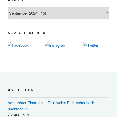
06.12.
Adventsfeier im Ev. Gemeindehaus
24.09. bis
Archiv
Herbstprogramm Burghaus Bielstein
10.12.
19. u. 20.12.
Weihnachtsmarkt rund um die Burg
SOZIALE MEDIEN
AKTUELLES
Versuchter Einbruch in Tankstelle: Einbrecher bleibt
unentdeckt
7. August 2026