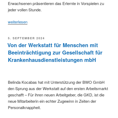
Erwachsenen präsentieren das Erlernte in Vorspielen zu
jeder vollen Stunde.
„Schülerinnen
weiterlesen
und
Schüler
VERÖFFENTLICHT
5. SEPTEMBER 2024
der
AM
Von der Werkstatt für Menschen mit
Musikschule
Beeinträchtigung zur Gesellschaft für
der
Krankenhausdienstleistungen mbH
Homburgischen
Gemeinden
präsentieren
sich
Belinda Kocabas hat mit Unterstützung der BWO GmbH
beim
den Sprung aus der Werkstatt auf den ersten Arbeitsmarkt
Vorspieltag“
geschafft – Für ihren neuen Arbeitgeber, die GKD, ist die
neue Mitarbeiterin ein echter Zugewinn in Zeiten der
Personalknappheit.