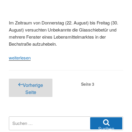
unterstützt
mit
Servicesystem“
Im Zeitraum von Donnerstag (22. August) bis Freitag (30.
August) versuchten Unbekannte die Glasschiebetür und
mehrere Fenster eines Lebensmittelmarktes in der
Bechstraße aufzuhebeln.
„Einbruchsversuch
weiterlesen
in
Lebensmittelmarkt
scheiterte“
Seitennummerierung
Seite
3
Vorherige
der
Seite
Beiträge
Suchen
nach:
Suchen