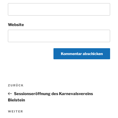
Website
Beitragsnavigation
Vorheriger
ZURÜCK
Beitrag
Sessionseröffnung des Karnevalsvereins
Bielstein
Nächster
WEITER