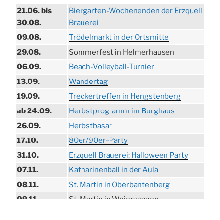
21.06. bis
Biergarten-Wochenenden der Erzquell
30.08.
Brauerei
09.08.
Trödelmarkt in der Ortsmitte
29.08.
Sommerfest in Helmerhausen
06.09.
Beach-Volleyball-Turnier
13.09.
Wandertag
19.09.
Treckertreffen in Hengstenberg
ab 24.09.
Herbstprogramm im Burghaus
26.09.
Herbstbasar
17.10.
80er/90er–Party
31.10.
Erzquell Brauerei: Halloween Party
07.11.
Katharinenball in der Aula
08.11.
St. Martin in Oberbantenberg
09.11.
St. Martin in Weiershagen
10.11.
St. Martin in Bielstein