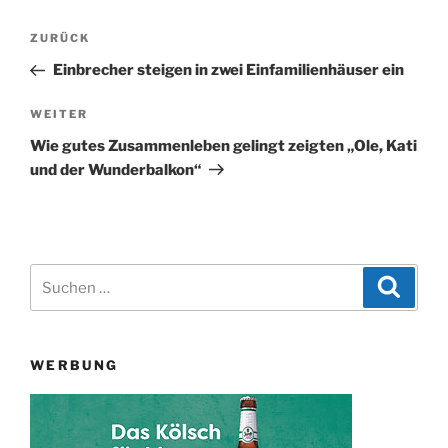
Beitragsnavigation
Vorheriger
ZURÜCK
Beitrag
Einbrecher steigen in zwei Einfamilienhäuser ein
Nächster
WEITER
Beitrag
Wie gutes Zusammenleben gelingt zeigten „Ole, Kati
und der Wunderbalkon“
Suchen
Suche
nach:
WERBUNG