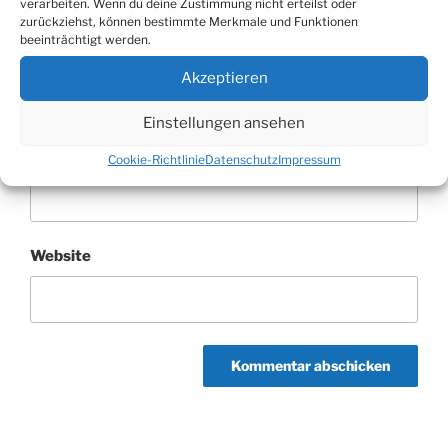
verarbeiten. Wenn du deine Zustimmung nicht erteilst oder
zurückziehst, können bestimmte Merkmale und Funktionen
beeinträchtigt werden.
Name
*
Akzeptieren
Einstellungen ansehen
E-Mail-Adresse
*
Cookie-Richtlinie
Datenschutz
Impressum
Website