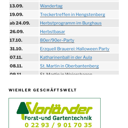
13.09.
Wandertag
19.09.
Treckertreffen in Hengstenberg
ab 24.09.
Herbstprogramm im Burghaus
26.09.
Herbstbasar
17.10.
80er/90er–Party
31.10.
Erzquell Brauerei: Halloween Party
07.11.
Katharinenball in der Aula
08.11.
St. Martin in Oberbantenberg
09.11.
St. Martin in Weiershagen
10.11.
St. Martin in Bielstein
WIEHLER GESCHÄFTSWELT
11.11.
„DÜX“ im Burghaus
14.11.
Proklamation der Tollitäten
15.11.
Konzert Bielsteiner Männerchor
15.11.
Volkstrauertag am Ehrenmal
Anknipsfest an der Oberbantenberger