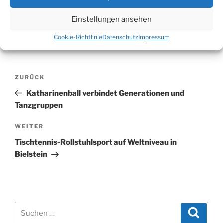
Einstellungen ansehen
Cookie-Richtlinie
Datenschutz
Impressum
Beitragsnavigation
Vorheriger
ZURÜCK
Beitrag
Katharinenball verbindet Generationen und
Tanzgruppen
Nächster
WEITER
Beitrag
Tischtennis-Rollstuhlsport auf Weltniveau in
Bielstein
Suchen
Suche
nach: