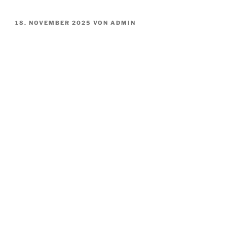
VERÖFFENTLICHT
18. NOVEMBER 2025
VON
ADMIN
AM