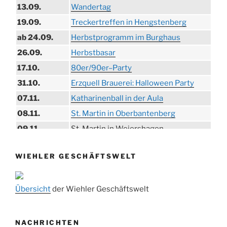
13.09.
Wandertag
19.09.
Treckertreffen in Hengstenberg
ab 24.09.
Herbstprogramm im Burghaus
26.09.
Herbstbasar
17.10.
80er/90er–Party
31.10.
Erzquell Brauerei: Halloween Party
07.11.
Katharinenball in der Aula
08.11.
St. Martin in Oberbantenberg
09.11.
St. Martin in Weiershagen
10.11.
St. Martin in Bielstein
WIEHLER GESCHÄFTSWELT
11.11.
„DÜX“ im Burghaus
14.11.
Proklamation der Tollitäten
Übersicht
der Wiehler Geschäftswelt
15.11.
Konzert Bielsteiner Männerchor
15.11.
Volkstrauertag am Ehrenmal
Anknipsfest an der Oberbantenberger
NACHRICHTEN
27.11.