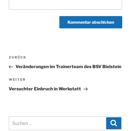
Beitragsnavigation
Vorheriger
ZURÜCK
Beitrag
Veränderungen im Trainerteam des BSV Bielstein
Nächster
WEITER
Beitrag
Versuchter Einbruch in Werkstatt
Suchen
Suche
nach: