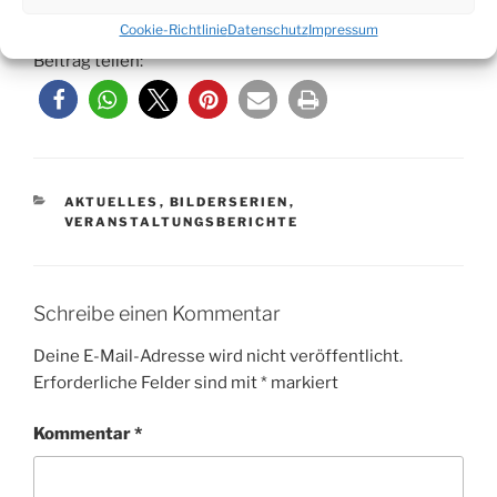
Fotos: Vera Marzinski
Cookie-Richtlinie
Datenschutz
Impressum
Beitrag teilen:
KATEGORIEN
AKTUELLES
,
BILDERSERIEN
,
VERANSTALTUNGSBERICHTE
Schreibe einen Kommentar
Deine E-Mail-Adresse wird nicht veröffentlicht.
Erforderliche Felder sind mit
*
markiert
Kommentar
*