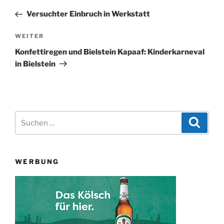
Beitrag
Versuchter Einbruch in Werkstatt
Nächster
WEITER
Beitrag
Konfettiregen und Bielstein Kapaaf: Kinderkarneval
in Bielstein
Suchen
Suche
nach:
WERBUNG