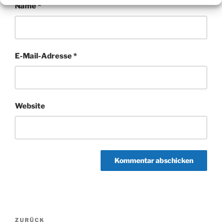
Name
*
E-Mail-Adresse
*
Website
Beitragsnavigation
Vorheriger
ZURÜCK