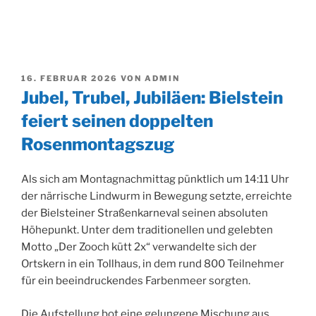
VERÖFFENTLICHT
16. FEBRUAR 2026
VON
ADMIN
AM
Jubel, Trubel, Jubiläen: Bielstein
feiert seinen doppelten
Rosenmontagszug
Als sich am Montagnachmittag pünktlich um 14:11 Uhr
der närrische Lindwurm in Bewegung setzte, erreichte
der Bielsteiner Straßenkarneval seinen absoluten
Höhepunkt. Unter dem traditionellen und gelebten
Motto „Der Zooch kütt 2x“ verwandelte sich der
Ortskern in ein Tollhaus, in dem rund 800 Teilnehmer
für ein beeindruckendes Farbenmeer sorgten.
Die Aufstellung bot eine gelungene Mischung aus