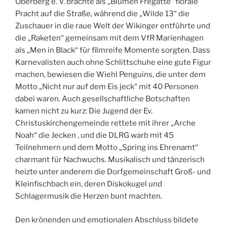
Oberberg e. V. brachte als „Blumen Fregatte“ florale
Pracht auf die Straße, während die „Wilde 13“ die
Zuschauer in die raue Welt der Wikinger entführte und
die „Raketen“ gemeinsam mit dem VfR Marienhagen
als „Men in Black“ für filmreife Momente sorgten. Dass
Karnevalisten auch ohne Schlittschuhe eine gute Figur
machen, bewiesen die Wiehl Penguins, die unter dem
Motto „Nicht nur auf dem Eis jeck“ mit 40 Personen
dabei waren. Auch gesellschaftliche Botschaften
kamen nicht zu kurz: Die Jugend der Ev.
Christuskirchengemeinde rettete mit ihrer „Arche
Noah“ die Jecken , und die DLRG warb mit 45
Teilnehmern und dem Motto „Spring ins Ehrenamt“
charmant für Nachwuchs. Musikalisch und tänzerisch
heizte unter anderem die Dorfgemeinschaft Groß- und
Kleinfischbach ein, deren Diskokugel und
Schlagermusik die Herzen bunt machten.
Den krönenden und emotionalen Abschluss bildete