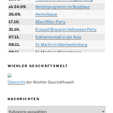
ab 24.09.
Herbstprogramm im Burghaus
26.09.
Herbstbasar
17.10.
80er/90er–Party
31.10.
Erzquell Brauerei: Halloween Party
07.11.
Katharinenball in der Aula
08.11.
St. Martin in Oberbantenberg
09.11.
St. Martin in Weiershagen
10.11.
St. Martin in Bielstein
WIEHLER GESCHÄFTSWELT
11.11.
„DÜX“ im Burghaus
14.11.
Proklamation der Tollitäten
Übersicht
der Wiehler Geschäftswelt
15.11.
Konzert Bielsteiner Männerchor
15.11.
Volkstrauertag am Ehrenmal
Anknipsfest an der Oberbantenberger
NACHRICHTEN
27.11.
Kirche
Nachrichten
Adventskonzert Frauenchor