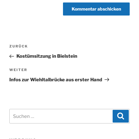
Beitragsnavigation
Vorheriger
ZURÜCK
Beitrag
Kostümsitzung in Bielstein
Nächster
WEITER
Beitrag
Infos zur Wiehltalbrücke aus erster Hand
Suchen
Suche
nach: