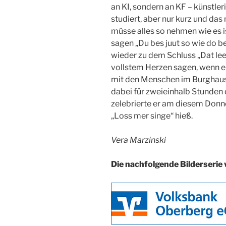
an KI, sondern an KF – künstler
studiert, aber nur kurz und das 
müsse alles so nehmen wie es i
sagen „Du bes juut so wie do b
wieder zu dem Schluss „Dat lee
vollstem Herzen sagen, wenn er
mit den Menschen im Burghau
dabei für zweieinhalb Stunden 
zelebrierte er am diesem Donn
„Loss mer singe“ hieß.
Vera Marzinski
Die nachfolgende Bilderserie 