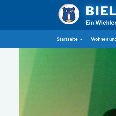
Zum
BIE
Inhalt
springen
Ein Wiehle
Startseite
Wohnen und