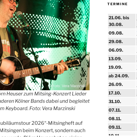
TERMINE
21.06. bis
30.08.
09.08.
29.08.
06.09.
13.09.
19.09.
ab 24.09.
26.09.
17.10.
rn Heuser zum Mitsing-Konzert Lieder
nderen Kölner Bands dabei und begleitet
31.10.
 am Keyboard. Foto: Vera Marzinski
07.11.
08.11.
 Jubiläumstour 2026“-Mitsingheft auf
09.11.
 Mitsingen beim Konzert, sondern auch
10.11.