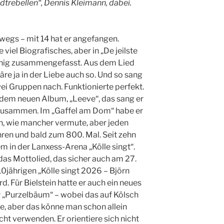
dtrebellen“, Dennis Kleimann, dabei.
rwegs – mit 14 hat er angefangen.
 viel Biografisches, aber in „De jeilste
wenig zusammengefasst. Aus dem Lied
re ja in der Liebe auch so. Und so sang
wei Gruppen nach. Funktionierte perfekt.
auf dem neuen Album, „Leeve“, das sang er
zusammen. Im „Gaffel am Dom“ habe er
n, wie mancher vermute, aber jeden
Jahren und bald zum 800. Mal. Seit zehn
m in der Lanxess-Arena „Kölle singt“.
das Mottolied, das sicher auch am 27.
0jährigen „Kölle singt 2026 – Björn
d. Für Bielstein hatte er auch ein neues
r „Purzelbäum“ – wobei das auf Kölsch
e, aber das könne man schon allein
icht verwenden. Er orientiere sich nicht