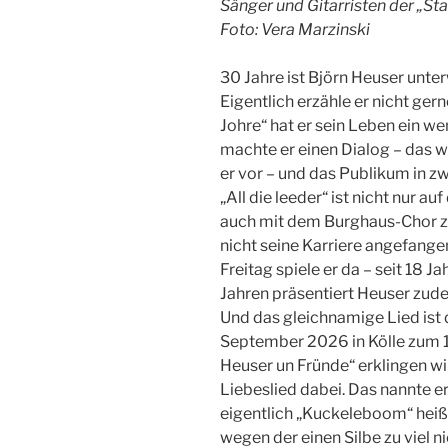
Sänger und Gitarristen der „Sta
Foto: Vera Marzinski
30 Jahre ist Björn Heuser unte
Eigentlich erzähle er nicht gerne
Johre“ hat er sein Leben ein 
machte er einen Dialog – das wä
er vor – und das Publikum in z
„All die leeder“ ist nicht nur 
auch mit dem Burghaus-Chor 
nicht seine Karriere angefange
Freitag spiele er da – seit 18 
Jahren präsentiert Heuser zude
Und das gleichnamige Lied ist 
September 2026 in Kölle zum 1
Heuser un Fründe“ erklingen wir
Liebeslied dabei. Das nannte e
eigentlich „Kuckeleboom“ heiß
wegen der einen Silbe zu viel n