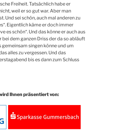
ische Freiheit. Tatsächlich habe er
nicht, weil er so gut war. Aber man
st. Und sei schön, auch mal anderen zu
es“. Eigentlich käme er doch immer
ve es schön“. Und das könne er auch aus
 bei dem ganzen Driss der da so abläuft
s gemeinsam singen könne und um
das alles zu vergessen. Und das
erstagabend bis es dann zum Schluss
wird Ihnen präsentiert von: