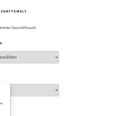
„DÜX“ im Burghaus
SCHÄFTSWELT
Proklamation der Tollitäten
Konzert Bielsteiner Männerchor
iehler Geschäftswelt
Volkstrauertag am Ehrenmal
Anknipsfest an der
Oberbantenberger Kirche
N
Adventskonzert Frauenchor
Oberbantenberg
Burghaus im Advent
Adventsfeier im Ev. Gemeindehaus
Herbstprogramm Burghaus
Bielstein
Weihnachtsmarkt rund um die
Burg
en
DIEN
r