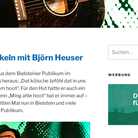
Suchen
nach:
keln mit Björn Heuser
aus dem Bielsteiner Publikum im
WERBUNG
heraus: „Dat kölsche Jeföhl dat in uns
äm hoot“. Für den Hut hatte er auch ein
enn „Ming ahle hoot“ hat er immer auf –
tten Mal nun in Bielstein und viele
 Publikum.