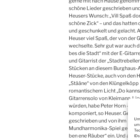
gerne mit nach Hause genomme
schöne Lieder geschrieben und 
Heusers Wunsch: „Vill Spaß do
schöne Zick“ – und das hatten 
und geschunkelt und gelacht. A
Heuser viel Spaß, der von der
wechselte. Sehr gut war auch d
bes die Stadt“ mit der E-Gitar
und Gitarrist der „Stadtrebellen
Stücken an diesem Burghaus-Ab
Heuser-Stücke, auch von den H
„Stääne“ von den Klüngelköpp
romantischem Licht „Do kannst
Gitarrensolo von Kleimann. Lie
würden, habe Peter Horn – der
komponiert, so Heuser. Gemei
Um 
geschrieben und von ihm habe er
um 
Mundharmonika-Spiel gelernt. D
Tec
ben ene Räuber“ ein. Und auch
IDs