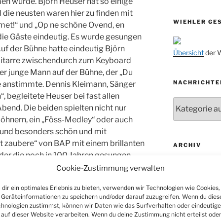
n wurde. Björn Heuser hat so einige
11.11.
die neusten waren hier zu finden mit
WIEHLER GE
met!“ und „Op ne schöne Ovend, en
14.11.
die Gäste eindeutig. Es wurde gesungen
15.11.
uf der Bühne hatte eindeutig Björn
Übersicht
der W
15.11.
 Gitarre zwischendurch zum Keyboard
er junge Mann auf der Bühne, der „Du
27.11.
NACHRICHTE
re anstimmte. Dennis Kleimann, Sänger
“, begleitete Heuser bei fast allen
29.11.
Nachrichten
end. Die beiden spielten nicht nur
ab 01.12.
öhnern, ein „Föss-Medley“ oder auch
06.12.
 und besonders schön und mit
 zaubere“ von BAP mit einem brillanten
24.09. bis
ARCHIV
der die noch in 100 Jahren gesungen
10.12.
Archiv
 erste Sänger der Höhner (1977-1987) –
Cookie-Zustimmung verwalten
19. u. 20.12.
nsam haben er mit Horn auch Lieder
dir ein optimales Erlebnis zu bieten, verwenden wir Technologien wie Cookies,
 das „trekke, blose, trekke“ für das
Geräteinformationen zu speichern und/oder darauf zuzugreifen. Wenn du dies
as setzte er dann gleich mal bei „Ich
hnologien zustimmst, können wir Daten wie das Surfverhalten oder eindeutige
SOZIALE ME
 wenn Karneval schon über einen Monat
 auf dieser Website verarbeiten. Wenn du deine Zustimmung nicht erteilst ode