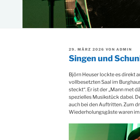
VERÖFFENTLICHT
29. MÄRZ 2026
VON
ADMIN
AM
Singen und Schun
Björn Heuser lockte es direkt 
vollbesetzten Saal im Burghaus 
steckt“. Er ist der „Mann met d
spezielles Musikstück dabei. D
auch bei den Auftritten. Zum dri
Wiederholungsgäste waren im