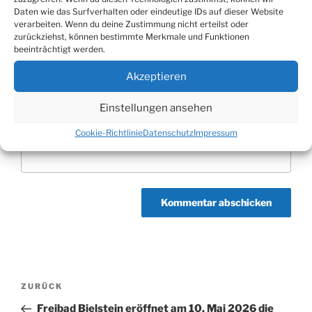
Daten wie das Surfverhalten oder eindeutige IDs auf dieser Website
verarbeiten. Wenn du deine Zustimmung nicht erteilst oder
zurückziehst, können bestimmte Merkmale und Funktionen
beeinträchtigt werden.
E-Mail-Adresse
*
Akzeptieren
Einstellungen ansehen
Website
Cookie-Richtlinie
Datenschutz
Impressum
Beitragsnavigation
Vorheriger
ZURÜCK
Beitrag
Freibad Bielstein eröffnet am 10. Mai 2026 die