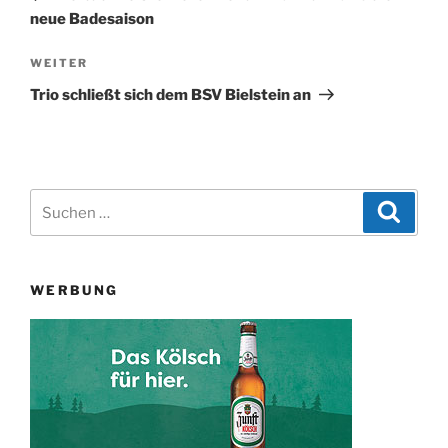
neue Badesaison
Nächster
WEITER
Beitrag
Trio schließt sich dem BSV Bielstein an
Suchen
Suche
nach:
WERBUNG