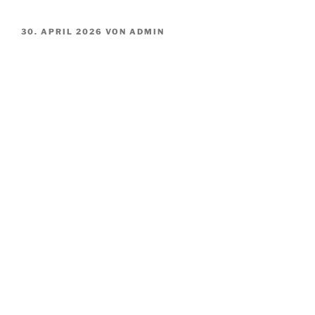
VERÖFFENTLICHT
30. APRIL 2026
VON
ADMIN
AM