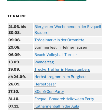
TERMINE
21.06. bis
Biergarten-Wochenenden der Erzquell
30.08.
Brauerei
09.08.
Trödelmarkt in der Ortsmitte
29.08.
Sommerfest in Helmerhausen
06.09.
Beach-Volleyball-Turnier
13.09.
Wandertag
19.09.
Treckertreffen in Hengstenberg
ab 24.09.
Herbstprogramm im Burghaus
26.09.
Herbstbasar
17.10.
80er/90er–Party
31.10.
Erzquell Brauerei: Halloween Party
07.11.
Katharinenball in der Aula