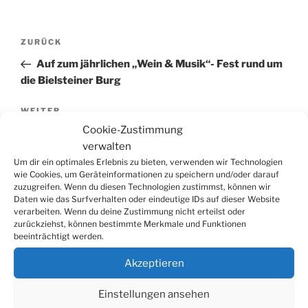
Beitragsnavigation
Vorheriger
ZURÜCK
Beitrag
Auf zum jährlichen „Wein & Musik“- Fest rund um
die Bielsteiner Burg
Nächster
WEITER
Beitrag
Cookie-Zustimmung
Kölsche Band DÜX im Freibad Bielstein
verwalten
Um dir ein optimales Erlebnis zu bieten, verwenden wir Technologien
wie Cookies, um Geräteinformationen zu speichern und/oder darauf
zuzugreifen. Wenn du diesen Technologien zustimmst, können wir
Daten wie das Surfverhalten oder eindeutige IDs auf dieser Website
Suchen
Suche
verarbeiten. Wenn du deine Zustimmung nicht erteilst oder
nach:
zurückziehst, können bestimmte Merkmale und Funktionen
beeinträchtigt werden.
Akzeptieren
WERBUNG
Einstellungen ansehen