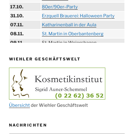
17.10.
80er/90er–Party
31.10.
Erzquell Brauerei: Halloween Party
07.11.
Katharinenball in der Aula
08.11.
St. Martin in Oberbantenberg
09.11.
St. Martin in Weiershagen
10.11.
St. Martin in Bielstein
WIEHLER GESCHÄFTSWELT
11.11.
„DÜX“ im Burghaus
14.11.
Proklamation der Tollitäten
15.11.
Konzert Bielsteiner Männerchor
15.11.
Volkstrauertag am Ehrenmal
Anknipsfest an der Oberbantenberger
27.11.
Kirche
Übersicht
der Wiehler Geschäftswelt
Adventskonzert Frauenchor
29.11.
Oberbantenberg
NACHRICHTEN
ab 01.12.
Burghaus im Advent