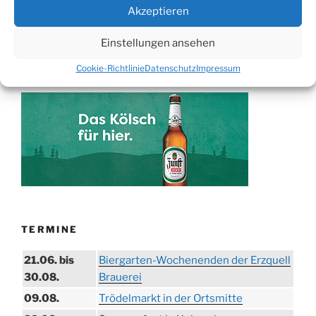
Suchen
Akzeptieren
Suche
nach:
Einstellungen ansehen
Cookie-Richtlinie
Datenschutz
Impressum
WERBUNG
TERMINE
21.06. bis
Biergarten-Wochenenden der Erzquell
30.08.
Brauerei
09.08.
Trödelmarkt in der Ortsmitte