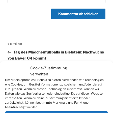
Beitragsnavigation
Vorheriger
ZURÜCK
Beitrag
Tag des Mädchenfußballs in Bielstein: Nachwuchs
von Bayer 04 kommt
Cookie-Zustimmung
Nächster
WEITER
verwalten
Beitrag
Lachmuskel-Training im Braustübchen: Michael
Um dir ein optimales Erlebnis zu bieten, verwenden wir Technologien
Dirkmann begeistert bei der Comedy-
wie Cookies, um Geräteinformationen zu speichern und/oder darauf
zuzugreifen. Wenn du diesen Technologien zustimmst, können wir
Brauereiführung
Daten wie das Surfverhalten oder eindeutige IDs auf dieser Website
verarbeiten. Wenn du deine Zustimmung nicht erteilst oder
zurückziehst, können bestimmte Merkmale und Funktionen
beeinträchtigt werden.