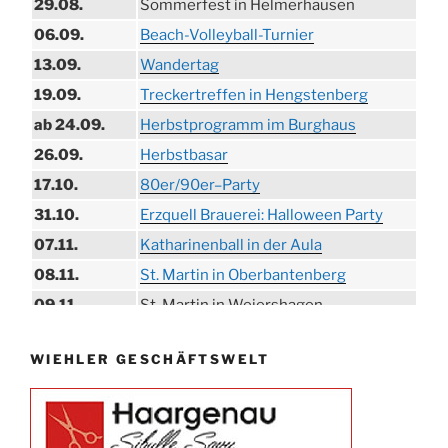
29.08.
Sommerfest in Helmerhausen
06.09.
Beach-Volleyball-Turnier
13.09.
Wandertag
19.09.
Treckertreffen in Hengstenberg
ab 24.09.
Herbstprogramm im Burghaus
26.09.
Herbstbasar
17.10.
80er/90er–Party
31.10.
Erzquell Brauerei: Halloween Party
07.11.
Katharinenball in der Aula
08.11.
St. Martin in Oberbantenberg
09.11.
St. Martin in Weiershagen
10.11.
St. Martin in Bielstein
WIEHLER GESCHÄFTSWELT
11.11.
„DÜX“ im Burghaus
14.11.
Proklamation der Tollitäten
15.11.
Konzert Bielsteiner Männerchor