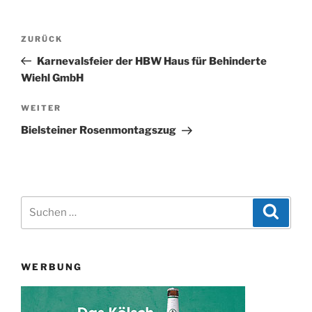
Beitragsnavigation
Vorheriger
ZURÜCK
Beitrag
Karnevalsfeier der HBW Haus für Behinderte
Wiehl GmbH
Nächster
WEITER
Beitrag
Bielsteiner Rosenmontagszug
Suchen
Suche
nach:
WERBUNG