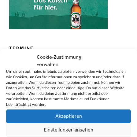
TERMINE
Cookie-Zustimmung
21.06. bis
Biergarten-Wochenenden der Erzquell
verwalten
30.08.
Brauerei
Um dir ein optimales Erlebnis zu bieten, verwenden wir Technologien
wie Cookies, um Geräteinformationen zu speichern und/oder darauf
09.08.
Trödelmarkt in der Ortsmitte
zuzugreifen. Wenn du diesen Technologien zustimmst, können wir
29.08.
Sommerfest in Helmerhausen
Daten wie das Surfverhalten oder eindeutige IDs auf dieser Website
verarbeiten. Wenn du deine Zustimmung nicht erteilst oder
06.09.
Beach-Volleyball-Turnier
zurückziehst, können bestimmte Merkmale und Funktionen
beeinträchtigt werden.
13.09.
Wandertag
19.09.
Treckertreffen in Hengstenberg
Akzeptieren
ab 24.09.
Herbstprogramm im Burghaus
Einstellungen ansehen
26.09.
Herbstbasar