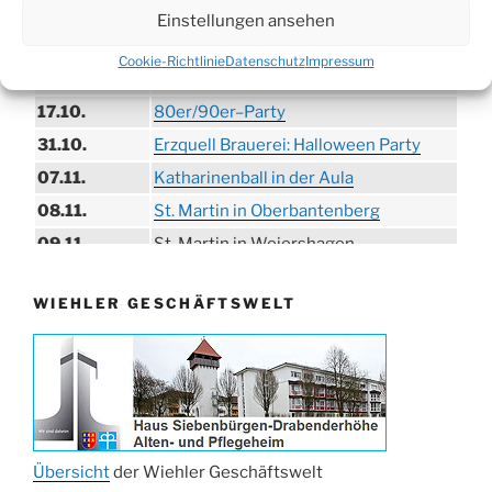
19.09.
Treckertreffen in Hengstenberg
Einstellungen ansehen
ab 24.09.
Herbstprogramm im Burghaus
Cookie-Richtlinie
Datenschutz
Impressum
26.09.
Herbstbasar
17.10.
80er/90er–Party
31.10.
Erzquell Brauerei: Halloween Party
07.11.
Katharinenball in der Aula
08.11.
St. Martin in Oberbantenberg
09.11.
St. Martin in Weiershagen
10.11.
St. Martin in Bielstein
WIEHLER GESCHÄFTSWELT
11.11.
„DÜX“ im Burghaus
14.11.
Proklamation der Tollitäten
15.11.
Konzert Bielsteiner Männerchor
15.11.
Volkstrauertag am Ehrenmal
Anknipsfest an der Oberbantenberger
27.11.
Kirche
Übersicht
der Wiehler Geschäftswelt