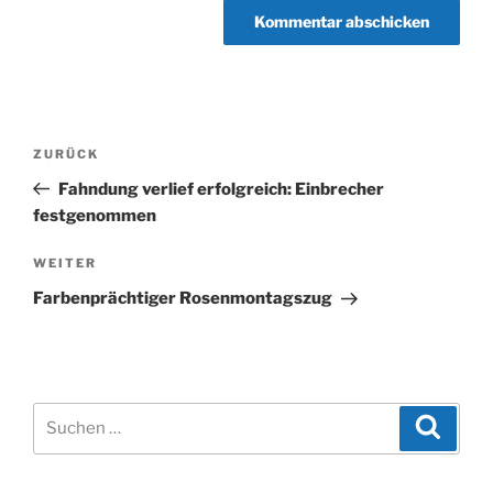
Beitragsnavigation
Vorheriger
ZURÜCK
Beitrag
Fahndung verlief erfolgreich: Einbrecher
festgenommen
Nächster
WEITER
Beitrag
Farbenprächtiger Rosenmontagszug
Suchen
Suche
nach: