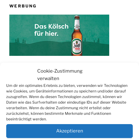
WERBUNG
Cookie-Zustimmung
TERMINE
verwalten
Um dir ein optimales Erlebnis zu bieten, verwenden wir Technologien
21.06. bis
Biergarten-Wochenenden der Erzquell
wie Cookies, um Geräteinformationen zu speichern und/oder darauf
30.08.
Brauerei
zuzugreifen. Wenn du diesen Technologien zustimmst, können wir
Daten wie das Surfverhalten oder eindeutige IDs auf dieser Website
09.08.
Trödelmarkt in der Ortsmitte
verarbeiten. Wenn du deine Zustimmung nicht erteilst oder
zurückziehst, können bestimmte Merkmale und Funktionen
29.08.
Sommerfest in Helmerhausen
beeinträchtigt werden.
06.09.
Beach-Volleyball-Turnier
Akzeptieren
13.09.
Wandertag