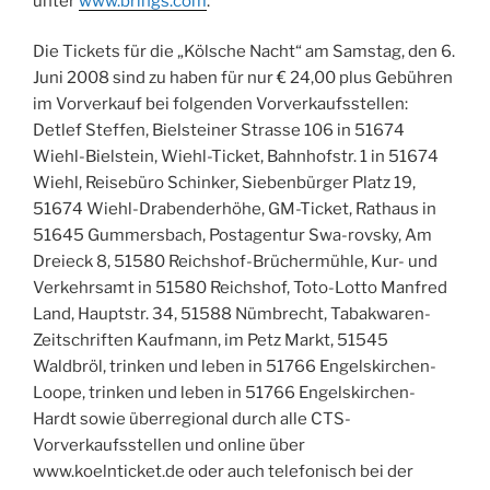
unter
www.brings.com
.
Die Tickets für die „Kölsche Nacht“ am Samstag, den 6.
Juni 2008 sind zu haben für nur € 24,00 plus Gebühren
im Vorverkauf bei folgenden Vorverkaufsstellen:
Detlef Steffen, Bielsteiner Strasse 106 in 51674
Wiehl-Bielstein, Wiehl-Ticket, Bahnhofstr. 1 in 51674
Wiehl, Reisebüro Schinker, Siebenbürger Platz 19,
51674 Wiehl-Drabenderhöhe, GM-Ticket, Rathaus in
51645 Gummersbach, Postagentur Swa-rovsky, Am
Dreieck 8, 51580 Reichshof-Brüchermühle, Kur- und
Verkehrsamt in 51580 Reichshof, Toto-Lotto Manfred
Land, Hauptstr. 34, 51588 Nümbrecht, Tabakwaren-
Zeitschriften Kaufmann, im Petz Markt, 51545
Waldbröl, trinken und leben in 51766 Engelskirchen-
Loope, trinken und leben in 51766 Engelskirchen-
Hardt sowie überregional durch alle CTS-
Vorverkaufsstellen und online über
www.koelnticket.de oder auch telefonisch bei der