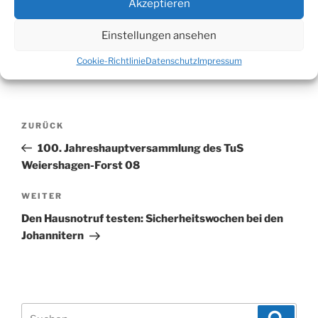
Akzeptieren
Einstellungen ansehen
Cookie-Richtlinie
Datenschutz
Impressum
Beitragsnavigation
Vorheriger
ZURÜCK
Beitrag
100. Jahreshauptversammlung des TuS
Weiershagen-Forst 08
Nächster
WEITER
Beitrag
Den Hausnotruf testen: Sicherheitswochen bei den
Johannitern
Suchen
Suche