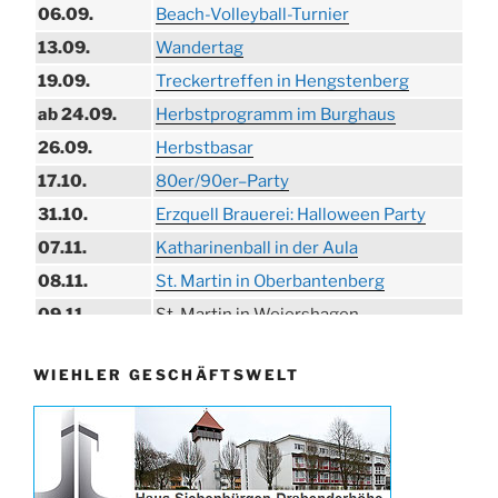
06.09.
Beach-Volleyball-Turnier
13.09.
Wandertag
19.09.
Treckertreffen in Hengstenberg
ab 24.09.
Herbstprogramm im Burghaus
26.09.
Herbstbasar
17.10.
80er/90er–Party
31.10.
Erzquell Brauerei: Halloween Party
07.11.
Katharinenball in der Aula
08.11.
St. Martin in Oberbantenberg
09.11.
St. Martin in Weiershagen
10.11.
St. Martin in Bielstein
WIEHLER GESCHÄFTSWELT
11.11.
„DÜX“ im Burghaus
14.11.
Proklamation der Tollitäten
15.11.
Konzert Bielsteiner Männerchor
15.11.
Volkstrauertag am Ehrenmal