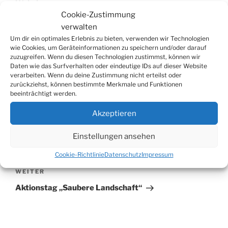
Website
Cookie-Zustimmung
verwalten
Um dir ein optimales Erlebnis zu bieten, verwenden wir Technologien
wie Cookies, um Geräteinformationen zu speichern und/oder darauf
zuzugreifen. Wenn du diesen Technologien zustimmst, können wir
Daten wie das Surfverhalten oder eindeutige IDs auf dieser Website
verarbeiten. Wenn du deine Zustimmung nicht erteilst oder
zurückziehst, können bestimmte Merkmale und Funktionen
beeinträchtigt werden.
Akzeptieren
Beitragsnavigation
Vorheriger
ZURÜCK
Beitrag
Einstellungen ansehen
Brauerei Open Air „Kölsche Nacht“: Schon über
75% aller Karten verkauft
Cookie-Richtlinie
Datenschutz
Impressum
Nächster
WEITER
Beitrag
Aktionstag „Saubere Landschaft“