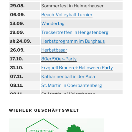
29.08.
Sommerfest in Helmerhausen
06.09.
Beach-Volleyball-Turnier
13.09.
Wandertag
19.09.
Treckertreffen in Hengstenberg
ab 24.09.
Herbstprogramm im Burghaus
26.09.
Herbstbasar
17.10.
80er/90er–Party
31.10.
Erzquell Brauerei: Halloween Party
07.11.
Katharinenball in der Aula
08.11.
St. Martin in Oberbantenberg
09.11.
St. Martin in Weiershagen
10.11.
St. Martin in Bielstein
WIEHLER GESCHÄFTSWELT
11.11.
„DÜX“ im Burghaus
14.11.
Proklamation der Tollitäten
15.11.
Konzert Bielsteiner Männerchor