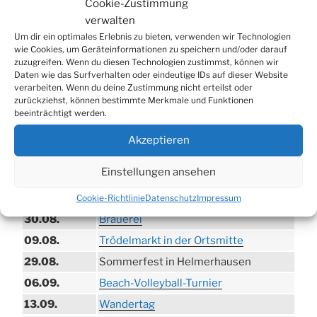
Cookie-Zustimmung
WERBUNG
verwalten
Um dir ein optimales Erlebnis zu bieten, verwenden wir Technologien
wie Cookies, um Geräteinformationen zu speichern und/oder darauf
zuzugreifen. Wenn du diesen Technologien zustimmst, können wir
Daten wie das Surfverhalten oder eindeutige IDs auf dieser Website
verarbeiten. Wenn du deine Zustimmung nicht erteilst oder
zurückziehst, können bestimmte Merkmale und Funktionen
beeinträchtigt werden.
Akzeptieren
TERMINE
Einstellungen ansehen
Cookie-Richtlinie
Datenschutz
Impressum
21.06. bis
Biergarten-Wochenenden der Erzquell
30.08.
Brauerei
09.08.
Trödelmarkt in der Ortsmitte
29.08.
Sommerfest in Helmerhausen
06.09.
Beach-Volleyball-Turnier
13.09.
Wandertag