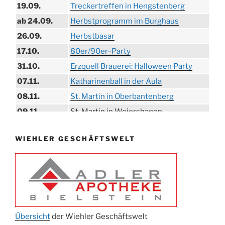
19.09.
Treckertreffen in Hengstenberg
ab 24.09.
Herbstprogramm im Burghaus
26.09.
Herbstbasar
17.10.
80er/90er–Party
31.10.
Erzquell Brauerei: Halloween Party
07.11.
Katharinenball in der Aula
08.11.
St. Martin in Oberbantenberg
09.11.
St. Martin in Weiershagen
10.11.
St. Martin in Bielstein
WIEHLER GESCHÄFTSWELT
11.11.
„DÜX“ im Burghaus
14.11.
Proklamation der Tollitäten
15.11.
Konzert Bielsteiner Männerchor
15.11.
Volkstrauertag am Ehrenmal
Anknipsfest an der Oberbantenberger
27.11.
Kirche
Übersicht
der Wiehler Geschäftswelt