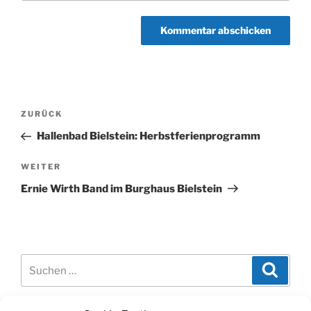
Beitragsnavigation
Vorheriger
ZURÜCK
Beitrag
Hallenbad Bielstein: Herbstferienprogramm
Nächster
WEITER
Beitrag
Ernie Wirth Band im Burghaus Bielstein
Suchen
Suche
nach: