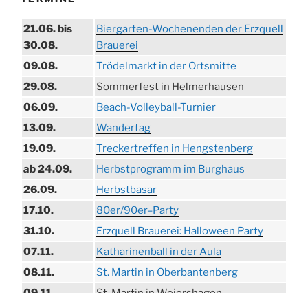
21.06. bis
Biergarten-Wochenenden der Erzquell
30.08.
Brauerei
09.08.
Trödelmarkt in der Ortsmitte
29.08.
Sommerfest in Helmerhausen
06.09.
Beach-Volleyball-Turnier
13.09.
Wandertag
19.09.
Treckertreffen in Hengstenberg
ab 24.09.
Herbstprogramm im Burghaus
26.09.
Herbstbasar
17.10.
80er/90er–Party
31.10.
Erzquell Brauerei: Halloween Party
07.11.
Katharinenball in der Aula
08.11.
St. Martin in Oberbantenberg
09.11.
St. Martin in Weiershagen