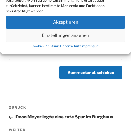
verarbeiten. Wenn du deine Zustimmung nicht erteilst oder
zurückziehst, können bestimmte Merkmale und Funktionen
E-Mail-Adresse
*
beeinträchtigt werden.
Akzeptieren
Einstellungen ansehen
Website
Cookie-Richtlinie
Datenschutz
Impressum
Beitragsnavigation
Vorheriger
ZURÜCK
Beitrag
Deon Meyer legte eine rote Spur im Burghaus
Nächster
WEITER