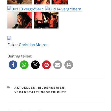
Fotos:
Christian Melzer
Beitrag teilen:
KATEGORIEN
AKTUELLES
,
BILDERSERIEN
,
VERANSTALTUNGSBERICHTE