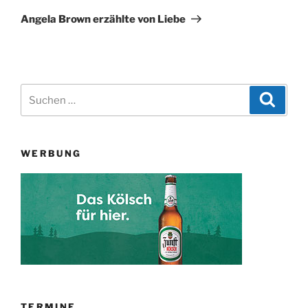
Beitrag
Angela Brown erzählte von Liebe
Suchen
Suche
nach:
WERBUNG
TERMINE