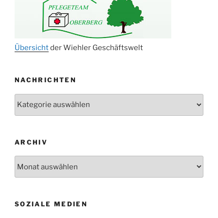
15.11.
Konzert Bielsteiner Männerchor
15.11.
Volkstrauertag am Ehrenmal
Anknipsfest an der Oberbantenberger
27.11.
Kirche
Übersicht
der Wiehler Geschäftswelt
Adventskonzert Frauenchor
29.11.
Oberbantenberg
NACHRICHTEN
ab 01.12.
Burghaus im Advent
Nachrichten
06.12.
Adventsfeier im Ev. Gemeindehaus
24.09. bis
Herbstprogramm Burghaus Bielstein
10.12.
19. u. 20.12.
Weihnachtsmarkt rund um die Burg
ARCHIV
Archiv
SOZIALE MEDIEN