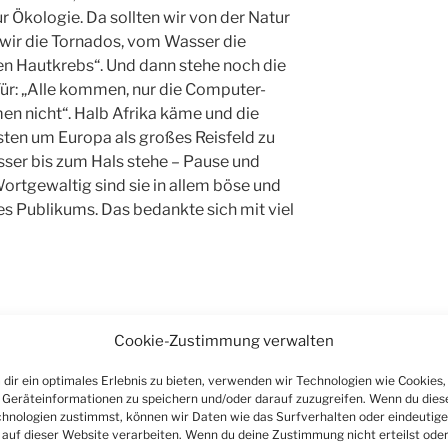
r Ökologie. Da sollten wir von der Natur
wir die Tornados, vom Wasser die
n Hautkrebs“. Und dann stehe noch die
r: „Alle kommen, nur die Computer-
men nicht“. Halb Afrika käme und die
sten um Europa als großes Reisfeld zu
ser bis zum Hals stehe – Pause und
ortgewaltig sind sie in allem böse und
es Publikums. Das bedankte sich mit viel
…
Cookie-Zustimmung verwalten
dir ein optimales Erlebnis zu bieten, verwenden wir Technologien wie Cookies,
Geräteinformationen zu speichern und/oder darauf zuzugreifen. Wenn du dies
hnologien zustimmst, können wir Daten wie das Surfverhalten oder eindeutige
 auf dieser Website verarbeiten. Wenn du deine Zustimmung nicht erteilst ode
 ließ Stummfilm