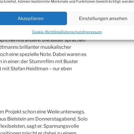
ückziehst, können bestimmte Merkmale und Funktionen beeinträchtigt werden
Akzeptieren
Einstellungen ansehen
ungen Mann mit Kamera stellte Buster
Cookie-Richtlinie
Datenschutz
Impressum
ameraman“ dar. In dem MGM-Film aus
pfchen ins andere. Die Bilder sprachen
idtmanns brillanter musikalischer
ch eine spezielle Note. Dabei waren es
n in einer: der Stummfilm mit Buster
t mit Stefan Heidtman – nur eben
em Projekt schon eine Weile unterwegs.
haus Bielstein am Donnerstagabend. Solo
flexibelsten, sagt er. Spannungsvolle
sitionen mischt er dabei zu einem