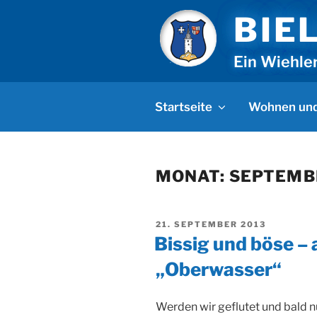
Zum
BIE
Inhalt
springen
Ein Wiehle
Startseite
Wohnen und
MONAT:
SEPTEMB
VERÖFFENTLICHT
21. SEPTEMBER 2013
AM
Bissig und böse – 
„Oberwasser“
Werden wir geflutet und bald n