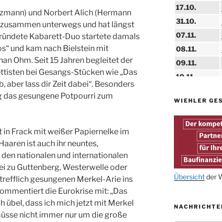
17.10.
itzmann) und Norbert Alich (Hermann
31.10.
0 zusammen unterwegs und hat längst
07.11.
gründete Kabarett-Duo startete damals
“ und kam nach Bielstein mit
08.11.
an Ohm. Seit 15 Jahren begleitet der
09.11.
ttisten bei Gesangs-Stücken wie „Das
10.11.
rb, aber lass dir Zeit dabei“. Besonders
11.11.
g das gesungene Potpourri zum
WIEHLER GE
14.11.
15.11.
t in Frack mit weißer Papiernelke im
15.11.
aaren ist auch ihr neuntes,
27.11.
en nationalen und internationalen
ei zu Guttenberg, Westerwelle oder
29.11.
Übersicht
der W
rtrefflich gesungenen Merkel-Arie ins
mmentiert die Eurokrise mit: „Das
ab 01.12.
 übel, dass ich mich jetzt mit Merkel
NACHRICHTE
06.12.
müsse nicht immer nur um die große