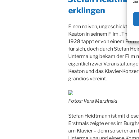
zur
erklingen
Einen naiven, ungeschickten, j
Keaton in seinem Film „The C
1928 tappt er von einem Fettnä
für sich, doch durch Stefan He
Untermalung bekam der Film no
eigentlich zwei Veranstaltunge
Keaton und das Klavier-Konzer
grandios vereint.
Fotos: Vera Marzinski
Stefan Heidtmann ist mit dies
Erstmals zeigte er es im Burg
am Klavier – denn so sei er am 
Untermalung und eigene Kompo