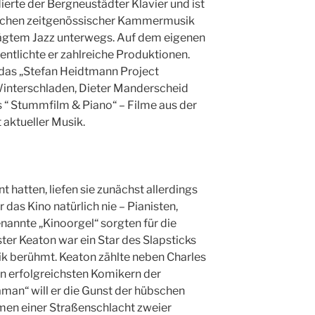
erte der Bergneustädter Klavier und ist
ischen zeitgenössischer Kammermusik
ägtem Jazz unterwegs. Auf dem eigenen
entlichte er zahlreiche Produktionen.
e das „Stefan Heidtmann Project
Winterschladen, Dieter Manderscheid
 “ Stummfilm & Piano“ – Filme aus der
aktueller Musik.
nt hatten, liefen sie zunächst allerdings
das Kino natürlich nie – Pianisten,
nannte „Kinoorgel“ sorgten für die
er Keaton war ein Star des Slapsticks
ik berühmt. Keaton zählte neben Charles
en erfolgreichsten Komikern der
man“ will er die Gunst der hübschen
hmen einer Straßenschlacht zweier