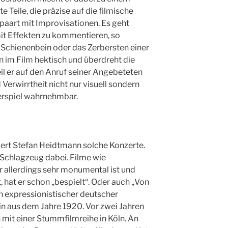
e Teile, die präzise auf die filmische
paart mit Improvisationen. Es geht
it Effekten zu kommentieren, so
s Schienenbein oder das Zerbersten einer
n im Film hektisch und überdreht die
eil er auf den Anruf seiner Angebeteten
 Verwirrtheit nicht nur visuell sondern
ierspiel wahrnehmbar.
ziert Stefan Heidtmann solche Konzerte.
 Schlagzeug dabei. Filme wie
er allerdings sehr monumental ist und
hat er schon „bespielt“. Oder auch „Von
n expressionistischer deutscher
n aus dem Jahre 1920. Vor zwei Jahren
mit einer Stummfilmreihe in Köln. An