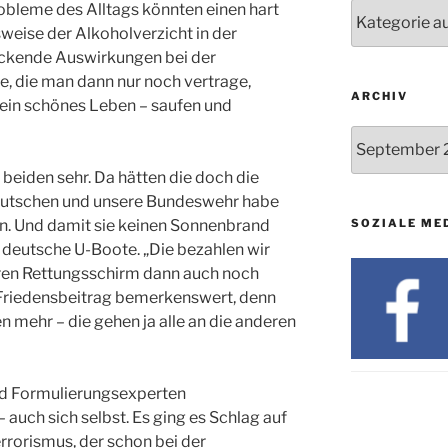
24.09. bis
Nachrichten
robleme des Alltags könnten einen hart
10.12.
sweise der Alkoholverzicht in der
eckende Auswirkungen bei der
19. u. 20.12.
 die man dann nur noch vertrage,
ARCHIV
 ein schönes Leben – saufen und
Archiv
 beiden sehr. Da hätten die doch die
eutschen und unsere Bundeswehr habe
SOZIALE ME
n. Und damit sie keinen Sonnenbrand
 deutsche U-Boote. „Die bezahlen wir
ren Rettungsschirm dann auch noch
r Friedensbeitrag bemerkenswert, denn
en mehr – die gehen ja alle an die anderen
nd Formulierungsexperten
 auch sich selbst. Es ging es Schlag auf
rrorismus, der schon bei der