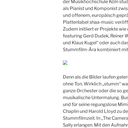
der Musikhochschule Köln studi
als Pianist und Komponist zw
und offenem, europäisch gepr
Plattenlabel shaa-music veröff
Zudem initiiert er Projekte wi
featuring Gerd Dudek, Reiner 
und Klaus Kugel“ oder auch das
Stummfilm-Ära kombiniert mit 
Denn als die Bilder laufen geler
ohne Ton. Wirklich „stumm“ war 
ganze Orchester oder die so ge
musikalische Untermalung. Bust
und für seine regungslose Mim
Chaplin und Harold Lloyd zu d
Stummfilmzeit. In „The Camera
Sally erlangen. Mit den Aufna