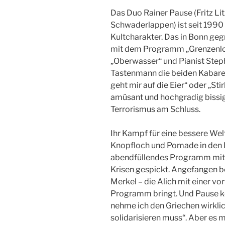
Das Duo Rainer Pause (Fritz L
Schwaderlappen) ist seit 199
Kultcharakter. Das in Bonn ge
mit dem Programm „Grenzenlos
„Oberwasser“ und Pianist Steph
Tastenmann die beiden Kabare
geht mir auf die Eier“ oder „Sti
amüsant und hochgradig bissi
Terrorismus am Schluss.
Ihr Kampf für eine bessere Wel
Knopfloch und Pomade in den H
abendfüllendes Programm mit d
Krisen gespickt. Angefangen b
Merkel – die Alich mit einer vo
Programm bringt. Und Pause ko
nehme ich den Griechen wirklich
solidarisieren muss“. Aber es 