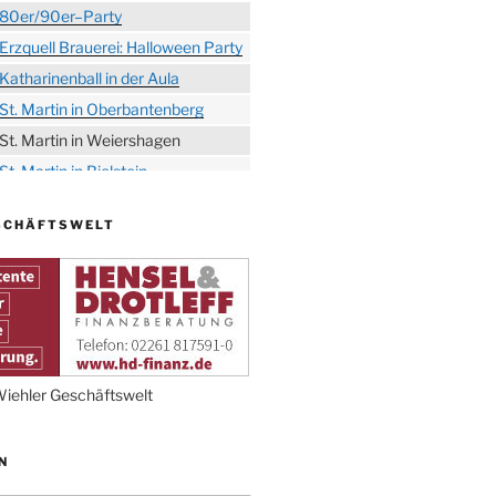
80er/90er–Party
Erzquell Brauerei: Halloween Party
Katharinenball in der Aula
St. Martin in Oberbantenberg
St. Martin in Weiershagen
St. Martin in Bielstein
„DÜX“ im Burghaus
SCHÄFTSWELT
Proklamation der Tollitäten
Konzert Bielsteiner Männerchor
Volkstrauertag am Ehrenmal
Anknipsfest an der
Oberbantenberger Kirche
Adventskonzert Frauenchor
iehler Geschäftswelt
Oberbantenberg
Burghaus im Advent
N
Adventsfeier im Ev. Gemeindehaus