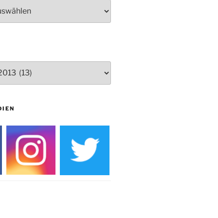
Herbstprogramm Burghaus
Bielstein
Weihnachtsmarkt rund um die
Burg
DIEN