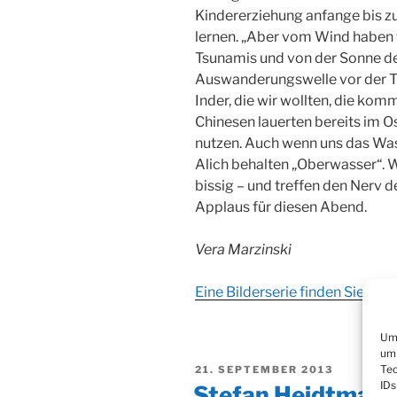
Kindererziehung anfange bis zu
lernen. „Aber vom Wind haben 
Tsunamis und von der Sonne de
Auswanderungswelle vor der Tü
Inder, die wir wollten, die kom
Chinesen lauerten bereits im O
nutzen. Auch wenn uns das Was
Alich behalten „Oberwasser“. W
bissig – und treffen den Nerv d
Applaus für diesen Abend.
Vera Marzinski
Eine Bilderserie finden Sie hier
Um 
um 
VERÖFFENTLICHT
Tec
21. SEPTEMBER 2013
AM
IDs
Stefan Heidtmann