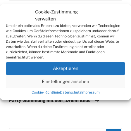
Cookie-Zustimmung
verwalten
Um dir ein optimales Erlebnis zu bieten, verwenden wir Technologien
wie Cookies, um Geräteinformationen zu speichern und/oder darauf
zuzugreifen. Wenn du diesen Technologien zustimmst, können wir
Daten wie das Surfverhalten oder eindeutige IDs auf dieser Website
verarbeiten. Wenn du deine Zustimmung nicht erteilst oder
zurückziehst, können bestimmte Merkmale und Funktionen
beeinträchtigt werden.
Beitragsnavigation
Vorheriger
ZURÜCK
Akzeptieren
Beitrag
Bielsteiner Karnevalsverein stellt die Tollitäten
der neuen Session vor
Einstellungen ansehen
Nächster
WEITER
Cookie-Richtlinie
Datenschutz
Impressum
Beitrag
Party-Stimmung mit den „Driem Beus“