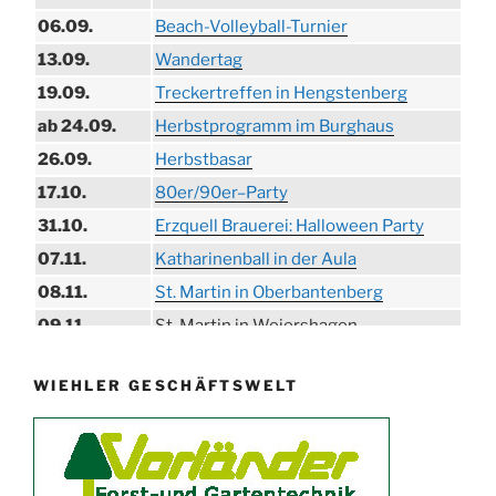
06.09.
Beach-Volleyball-Turnier
13.09.
Wandertag
19.09.
Treckertreffen in Hengstenberg
ab 24.09.
Herbstprogramm im Burghaus
26.09.
Herbstbasar
17.10.
80er/90er–Party
31.10.
Erzquell Brauerei: Halloween Party
07.11.
Katharinenball in der Aula
08.11.
St. Martin in Oberbantenberg
09.11.
St. Martin in Weiershagen
10.11.
St. Martin in Bielstein
WIEHLER GESCHÄFTSWELT
11.11.
„DÜX“ im Burghaus
14.11.
Proklamation der Tollitäten
15.11.
Konzert Bielsteiner Männerchor
15.11.
Volkstrauertag am Ehrenmal