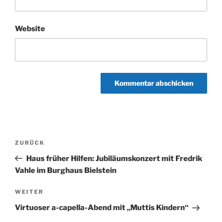
Website
Beitragsnavigation
Vorheriger
ZURÜCK
Beitrag
Haus früher Hilfen: Jubiläumskonzert mit Fredrik
Vahle im Burghaus Bielstein
Nächster
WEITER
Beitrag
Virtuoser a-capella-Abend mit „Muttis Kindern“