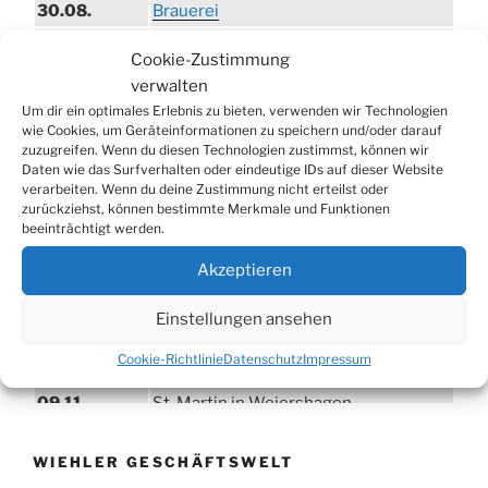
30.08.
Brauerei
09.08.
Trödelmarkt in der Ortsmitte
Cookie-Zustimmung
29.08.
Sommerfest in Helmerhausen
verwalten
06.09.
Beach-Volleyball-Turnier
Um dir ein optimales Erlebnis zu bieten, verwenden wir Technologien
wie Cookies, um Geräteinformationen zu speichern und/oder darauf
13.09.
Wandertag
zuzugreifen. Wenn du diesen Technologien zustimmst, können wir
Daten wie das Surfverhalten oder eindeutige IDs auf dieser Website
19.09.
Treckertreffen in Hengstenberg
verarbeiten. Wenn du deine Zustimmung nicht erteilst oder
ab 24.09.
Herbstprogramm im Burghaus
zurückziehst, können bestimmte Merkmale und Funktionen
beeinträchtigt werden.
26.09.
Herbstbasar
Akzeptieren
17.10.
80er/90er–Party
31.10.
Erzquell Brauerei: Halloween Party
Einstellungen ansehen
07.11.
Katharinenball in der Aula
Cookie-Richtlinie
Datenschutz
Impressum
08.11.
St. Martin in Oberbantenberg
09.11.
St. Martin in Weiershagen
10.11.
St. Martin in Bielstein
WIEHLER GESCHÄFTSWELT
11.11.
„DÜX“ im Burghaus